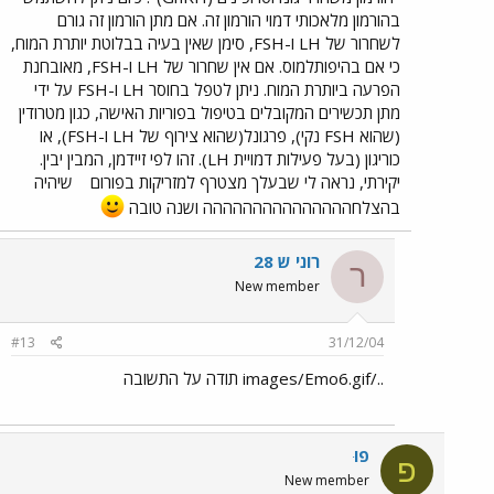
בהורמון מלאכותי דמוי הורמון זה. אם מתן הורמון זה גורם
לשחרור של LH ו-FSH, סימן שאין בעיה בבלוטת יותרת המוח,
כי אם בהיפותלמוס. אם אין שחרור של LH ו-FSH, מאובחנת
הפרעה ביותרת המוח. ניתן לטפל בחוסר LH ו-FSH על ידי
מתן תכשירים המקובלים בטיפול בפוריות האישה, כגון מטרודין
(שהוא FSH נקי), פרגונל(שהוא צירוף של LH ו-FSH), או
כוריגון (בעל פעילות דמויית LH). זהו לפי זיידמן, המבין יבין.
יקירתי, נראה לי שבעלך מצטרף למזריקות בפורום
שיהיה
בהצלחההההההההההההההה ושנה טובה
רוני ש 28
ר
New member
#13
31/12/04
../images/Emo6.gif תודה על התשובה
פוּ
פ
New member