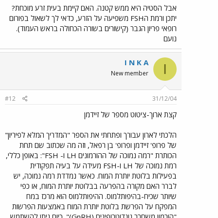
אבל הסטיה היא ממש קטנה. האם קיימת בעית זרע מוכחת?
יתכן ורמת הFSH משפיעה על הזרע, כדאי לך לשאול בפורום
רופאי פריון הגבר (קישורים בשורה הכחולה בראש העמוד).
נועם
I N K A
I
New member
#12
31/12/04
קצת ארוך-ציטוט מספר של זיידמן
הלכתי לארון עבורך ופתחתי את הספר "המדריך המלא לפיריון"
של פרופ' זיידמן ופרופ' בן רפאל, וזה מה שכתוב שם תחת
הכותרת "רמה נמוכה של ההורמונים LH ו- FSH": באופן כללי,
רמת נמוכה של LH ו-FSH מעידה על בעיה תפקודית
בפעילות בלוטת יותרת המוח. כאשר נמדדת רמה נמוכה, יש
לברר האם מקורה בהפרעה בבלוטת יותרת המוח, או כפי
שיותר שכיח-בהיפותלמוס. ההיפותלמוס הוא מרכז במח
המפקח על הפרשת בלוטת יותרת המוח באמצעות הפרשות
"הורמון משחרר גונדוטרופינים (GnRH)". כיום ניתן להשתמש