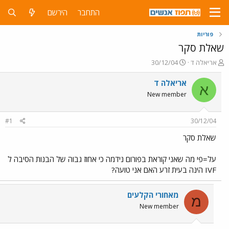
התחבר
הירשם
פוריות
שאלת סקר
פ
פ
אריאלה ד
30/12/04
ו
ו
ת
ר
אריאלה ד
א
ח
ס
New member
ה
ם
נ
ב
ו
ת
#1
30/12/04
ש
א
א
ר
שאלת סקר
י
ך
על=פי מה שאני קוראת בפורום נידמה כי אחוז גבוה של הבנות הסיבה ל
IVF הינה בעית זרע האם אני טועה?
מאחורי הקלעים
מ
New member