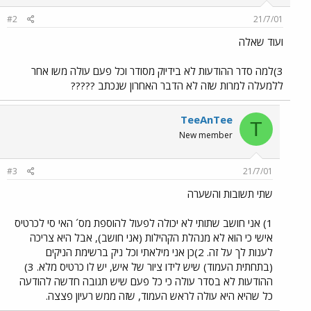
#2
21/7/01
ועוד שאלה
3)למה סדר ההודעות לא בידיוק מסודר וכל פעם עולה משו אחר
ללמעלה למרות שזה לא הדבר האחרון שנכתב ?????
TeeAnTee
T
New member
#3
21/7/01
שתי תשובות והשערה
1) אני חושב שתותי לא יכולה לפעול להוספת מס´ האי סי לכרטיס
אישי כי הוא לא מנהלת הקהילות (אני חושב), אבל היא צריכה
לענות לך על זה. 2)כן אני מילאתי וכל ניק ברשימת הניקים
(בתחתית העמוד) שיש לידו ציור של איש, יש לו כרטיס מלא. 3)
ההודעות לא בסדר עולה כי כל פעם שיש תגובה חדשה להודעה
כל שהיא היא עולה לראש העמוד, שזה ממש רעיון פצצה.