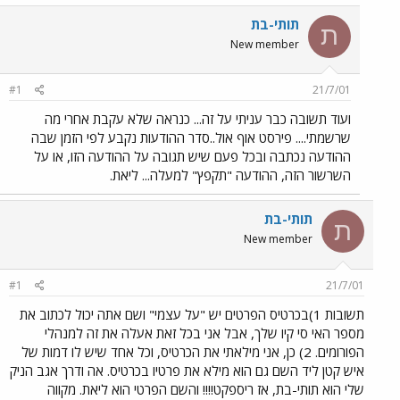
תותי-בת
ת
New member
#1
21/7/01
ועוד תשובה כבר עניתי על זה... כנראה שלא עקבת אחרי מה
שרשמתי.... פירסט אוף אול..סדר ההודעות נקבע לפי הזמן שבה
ההודעה נכתבה ובכל פעם שיש תגובה על ההודעה הזו, או על
השרשור הזה, ההודעה "תקפץ" למעלה... ליאת.
תותי-בת
ת
New member
#1
21/7/01
תשובות 1)בכרטיס הפרטים יש "על עצמי" ושם אתה יכול לכתוב את
מספר האי סי קיו שלך, אבל אני בכל זאת אעלה את זה למנהלי
הפורומים. 2) כן, אני מילאתי את הכרטיס, וכל אחד שיש לו דמות של
איש קטן ליד השם גם הוא מילא את פרטיו בכרטיס. אה ודרך אגב הניק
שלי הוא תותי-בת, אז ריספקט!!!! והשם הפרטי הוא ליאת. מקווה