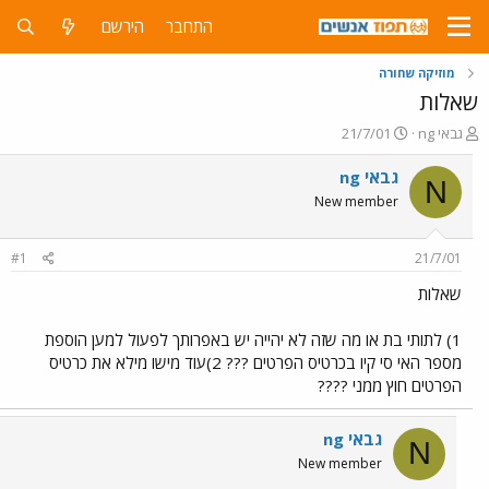
התחבר
הירשם
מוזיקה שחורה
שאלות
פ
פ
ng גבאי
21/7/01
ו
ו
ת
ר
ng גבאי
N
ח
ס
New member
ה
ם
נ
ב
ו
ת
#1
21/7/01
ש
א
א
ר
שאלות
י
ך
1) לתותי בת או מה שזה לא יהייה יש באפרותך לפעול למען הוספת
מספר האי סי קיו בכרטיס הפרטים ??? 2)עוד מישו מילא את כרטיס
הפרטים חוץ ממני ????
ng גבאי
N
New member