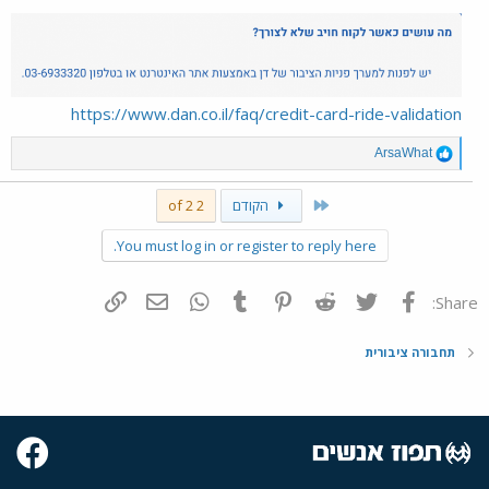
https://www.dan.co.il/faq/credit-card-ride-validation
R
ArsaWhat
e
a
First
הקודם
2 of 2
c
t
i
You must log in or register to reply here.
o
n
s
פייסבוק
Twitter
Reddit
Pinterest
Tumblr
WhatsApp
דואר אלקטרוני
הוסף קישור
Share:
:
תחבורה ציבורית