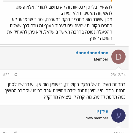
להפעיל בלי סוף נסיעות זה לא נחשב למודל, אלא פשוט
להשקעה מאסיבית ולא יעילה.
מכיון ששכר הוא המרכיב היקר במערכת, וסביר שבפראג לא
חסרים מקומיים שמעוניינים לעבוד בענף זה גורם לכך שעלות
ההפעלה נמוכה בהרבה מאשר בישראל, ולא ניתן להעתיק את
השיטה לארץ.
danndanndann
D
Member
#22
23/12/24
בתחנות העיליות של הרקל בגןוש דן, ביישומון הופ און, יש דרישה לסמן
תחנת ירידה. מי שסימן תחנת ירידה מסויימת אבל בסופו של דבר המשיך
כמה תחנות קדימה, מה יקרה לו ביציאה מהרקל?
עידן יו
ע
New member