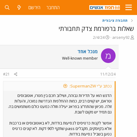
התחבר
הירשם
תחבורה ציבורית
שאלות ברפורמת צדק תחבורתי
פ
פ
2/4/24
arseny92
ו
ו
ת
ר
מנכל אחד
מ
ח
ס
Well-known member
ה
ם
נ
ב
ו
ת
#21
11/12/24
ש
א
א
ר
נכתב ע"י SupermanZW:
י
ך
הדגש הוא על תדירות גבוהה, ושילוב חכם בין מטרו, אוטובוסים
וטראם, יש קווים רבים, כמות ההחלפות הנדרשת נמוכה, והעלות
זולה. מכיוון שהתח"צ בפראג יעילה וזולה כמעט כולם משתמשים בה.
גם תמיד יש מקום לשבת.
אפשר לקנות כרטיסים לנסיעות בודדות, לא באוטובוסים או ברכבות
אלא בקיוסקים, מקבלים pass שתקף ל90 דקות. לא קונים כרטיס
נטען בשביל נסיעות בודדות.