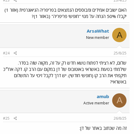
#23
23/4/25
האם ישובים אמידים ומבוססים הנמצאים בפריפריה הגיאוגרפית (אזור 1)
יקבלו 50% הנחה על מנוי "חופשי פריפריה" (באזור 1)?
ArsaWhat
A
New member
#24
25/8/25
שלום, לא רציתי לפתוח נושא חדש רק על זה, מקווה שזה בסדר.
שילמתי בטעות באשראי באוטובוס של דן במקום עם הרב קו. דקה אח״כ
תיקפתי את הרב קו (חופשי חודשי). יש דרך לקבל זיכוי על התשלום
באשראי?
amub
A
Active member
#25
26/8/25
זה מה שכתוב באתר של דן: