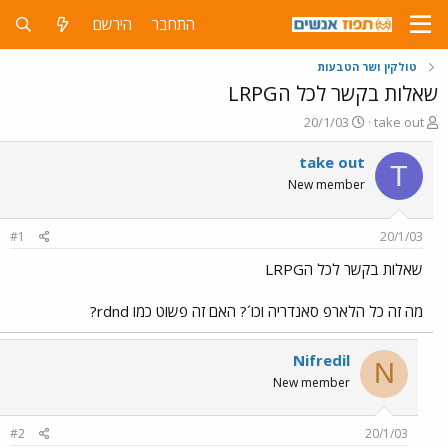
התחבר
הירשם
טולקין ושר הטבעות
שאלות בקשר לכל הLRPG
פ
פ
20/1/03
take out
ו
ו
ת
ר
take out
T
ח
ס
New member
ה
ם
נ
ב
ו
ת
#1
20/1/03
ש
א
א
ר
שאלות בקשר לכל הLRPG
י
ך
מה זה כל הלארפ סאנדריה וכו´? האם זה פשוט כמו rdnd?
Nifredil
N
New member
#2
20/1/03