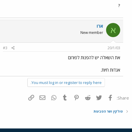
?
ארו
א
New member
#3
20/1/03
את השאלה יש להפנות לפורום
אגדות חיות.
You must log in or register to reply here.
פייסבוק
Twitter
Reddit
Pinterest
Tumblr
WhatsApp
דואר אלקטרוני
הוסף קישור
Share:
טולקין ושר הטבעות