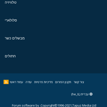
טלוויזיה
סלולארי
מבשלים כשר
חתולים
צור קשר
תקנון הפורום
מדיניות פרטיות
עזרה
עמוד ראשי
עברית (he_IL)
Forum software by
Copyright©1996-2021,Tapuz Media Ltd.