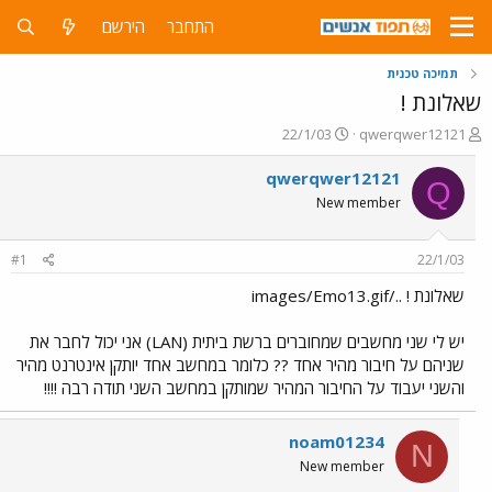
התחבר
הירשם
תמיכה טכנית
שאלונת !
פ
פ
22/1/03
qwerqwer12121
ו
ו
ת
ר
qwerqwer12121
Q
ח
ס
New member
ה
ם
נ
ב
ו
ת
#1
22/1/03
ש
א
א
ר
שאלונת ! ../images/Emo13.gif
י
ך
יש לי שני מחשבים שמחוברים ברשת ביתית (LAN) אני יכול לחבר את
שניהם על חיבור מהיר אחד ?? כלומר במחשב אחד יותקן אינטרנט מהיר
והשני יעבוד על החיבור המהיר שמותקן במחשב השני תודה רבה !!!!
noam01234
N
New member