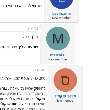
שכחתי לכתוב את השאלה (דווק
Levinzone
New member
21/1/03
M
כן כן. "בטעות"
שמעתי עליך
שנמחוק ותע
meital G
New member
21/1/03
ס
סתם כדי לשגע ת´שכל, אה? ../images/Emo3.gif
להעתיק עכשיו כל שאלה... טוב 
- השוקולד הלבן עם עוגיות, יא
סירופ שוקולד
שוקולד?
- עה? כשבא לי
5.
מה
New member
טעים ויותר כיף. 7.
כמות שוקולד
שלמה בשביל "לא"..> 9.
אילו 