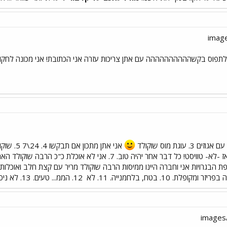
תפוס בקשהההההההההה עם אתן צריכות עזרה אני הכתובת! אני מכונה לחקות 
אני אתן מתכון אם תבקשו 4. 24\7 5. שוקולד זאת המצאה גאונית! אני לא רואה את חיי בלעדיו
. 10. בטח, בלחמנייה. 11. לא
12. הממ... טעים. 13. לא ניסיתי (אבל שמעתי ביקורות לא טובות במיוחד) -יעל-