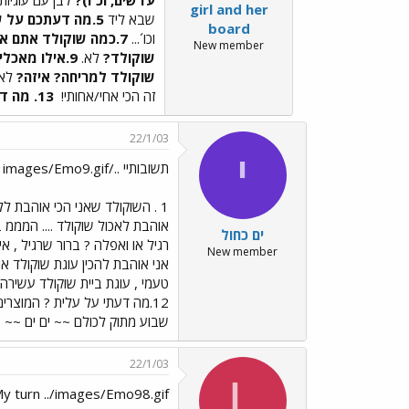
girl and her
שבא ליד
5.מה דעתכם על שוקולד?
board
וכו´...
7.כמה שוקולד אתם אוכלים בממוצע בשבוע? וכמה ביום?
New member
שוקולד?
לא.
9.אילו מאכלים שקשורים לשוקולד יש אצלכם עכשיו בבית?
שוקולד למריחה? איזה?
לא... 11.האם המצאתם מתכונים לשוקולד (כדורי
זה הכי אחי/אחותי!
13. מה דעתכם על קדבורי?
22/1/03
י
תשובותיי ../images/Emo9.gif
1 . השוקולד שאני הכי אוהבת ללא תוספות : שוקולד פרה 2. ושוקולד עם תוספות : ממולדה עם פטל
אוהבת לאכול שוקולד .... המממ
ים כחול
רגיל או ואפלה ? ברור שרגיל , א
New member
טעמי , עוגת ביית שוקולד עשירה. 10. אם אני אוהבת שוקולד למריחה ? בטח
12.מה דעתי על עלית ? המוצרים שלהם מעולים !! במיוחד השוקולדים !! אין כמו שוקולד שיש בארץ !!!
שבוע מתוק לכולם ~~ ים ים ~~
22/1/03
L
y turn ../images/Emo98.gif