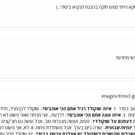
א הייתי ממש חזקה בהבנת הנקרא ביסודי...)
שי מחדש?
טוב בסדר
1.
איזה שוקולד רגיל אתם הכי אוהבים?
- שוקולד לבן/מריר, תלוי ב
ממממ
3.
איזה עוגה אתם הכי אוהבים?
- לו´דעת... אני מניחה שאני פשוט לא 
 דעתכם על שוקולד?
- טעים, ועושה מצברוח טוב, אבל עושה גם חצ´קונים ב
 יומית/שבועית
- שורה ביום בערך
אבל משתדלת פחות. 8. ל
מאכלים שקשורים לשוקולד יש אצלכם עכשיו בבית?
- יש שוקולד מריר עוד 