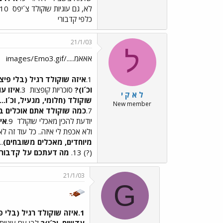
לא, גם עוגיות שוקולד צ´יפס
10. שוקולד למריחה רקקקקק השחר! 11. לא המצאתי מתכונים... אולי ביום שאני אדע לבשל
כלפי קדבורי
21/1/03
ל
אאאמ...../images/Emo3.gif
1.
איזה שוקולד רגיל (בלי פיצ
וכ´ו)?
סוכריות קופצות
3.
איזו ע
ל א ק י
שוקולד (חלומי, מגעיל, וכ´ו...
New member
7.
כמה שוקולד אתם אוכלים ב
יודעת להכין מאכלי שוקולד
9.
אי
ולא אכפת לי איזה.. כל עוד זה 
מיוחדים, מאכלים משובחים)
...
(?) 13.
מה דעתכם על קדבורי
21/1/03
G
1.איזה שוקולד רגיל (בלי פיצפוצים, עדשים וכ´ו) אתם הכי אוהבים (חלב, מריר, לבן)?
עדשים, וכ´ו)?
לבן עם עוגיות 