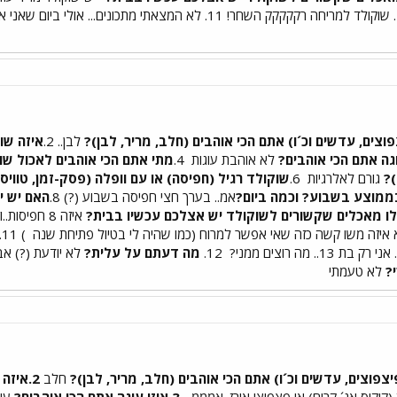
פוצים, עדשים וכ´ו) אתם הכי אוהבים (חלב, מריר, לבן)?
לבן.. 2.
איזה שו
וגה אתם הכי אוהבים?
לא אוהבת עוגות
4.
מתי אתם הכי אוהבים לאכול שו
)?
גורם לאלרגיות
6.
שוקולד רגיל (חפיסה) או עם וופלה (פסק-זמן, טוויסט,
ממוצע בשבוע? וכמה ביום?
אמ.. בערך חצי חפיסה בשבוע (?) 8.
האם יש י
לו מאכלים שקשורים לשוקולד יש אצלכם עכשיו בבית?
איזה 8 חפיסות..וזהו
לא איזה משו קשה כזה שאי אפשר למרוח (כמו שהיה לי בטיול פתיחת שנה
) 11.
 אני רק בת 13.. מה רוצים ממני?
12.
מה דעתם על עלית?
לא יודעת (?) א
?
לא טעמתי
חלב
2.איזה
(קוקיס אנ´ קרים) או פצפוצי אורז. אמממ...
3.איזו עוגה אתם הכי אוהבים?
עוג