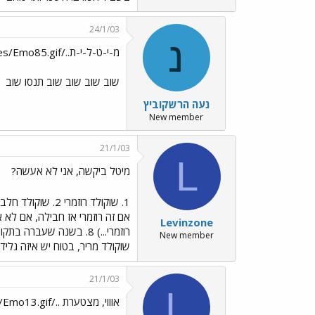
24/1/03
נ
מ-י-ט-ל-י-ת../images/Emo85.gif
שוב שוב שוב שוב תנסו שוב
ל
נעה הרשקוביץ
New member
21/1/03
L
מיטל ביקשה, אני לא אעשה?
1. שוקולד רוזמרי 2. שוקולד חלב עם אגוזים 3. עוגת מוס שוקולד
Levinzone
רוזמרי...) 8. בשנה שעברה בתקופת הבגרויות אני וחברה היינו ממיסות הרבה שוקולד מריר עם קצת חלב ואוכלות את זה עם תותים
New member
שוקולד מריר, בטוח יש איזה גלידה בפריזר ומקופלת
21/1/03
L
אוווי, מצטערת ../images/Emo13.gif