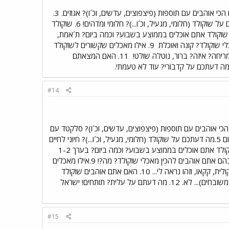
1. איזה שוקולד רגיל (בלי פיצפוצים, עדשים וכ´ו) אתם הכי אוהבים (חלב, מריר, לבן)? חלב 2. איזה שוקולד אתם הכי אוהבים עם תוספות (פיצפוצים, עדשים, וכ´ו)? אגוזים. 3.
4. מתי אתם הכי אוהבים לאכול שוקולד? מתי שבא לי... 5. מה דעתכם על שוקולד (חלומי, מגעיל, וכ´ו...)? חלומי ומדהים! 6. שוקולד
 עם וופלה (פסק-זמן, טוויסט, וכ´ו...), מה יותר כיף\טעים? יותר כיף לאכול שוקולד כחטיף. 7. כמה שוקולד אתם אוכלים בממוצע בשבוע? וכמה ביום? ת´אמת,
9. אילו מאכלים שקשורים לשוקולד
11. האם המצאתם
#14
ים וכ´ו) אתם הכי אוהבים (חלב, מריר, לבן)? מריר. 2.איזה שוקולד אתם הכי אוהבים עם תוספות (פיצפוצים, עדשים, וכ´ו)? סלקטד עם
אגוזים 3.איזו עוגה אתם הכי אוהבים? בראוניז \ מוס שוקולד 4.מתי אתם הכי אוהבים לאכול שוקולד? כל יום כל היום 5.מה דעתכם על שוקולד (חלומי, מגעיל, וכ´ו...)? חיוני לחיים
תקינים 6.שוקולד רגיל (חפיסה) או עם וופלה (פסק-זמן, טוויסט, וכ´ו...), מה יותר כיף\טעים? נטו, כמובן. 7.כמה שוקולד אתם אוכלים בממוצע בשבוע? וכמה ביום? בערך 1-2
חבילות של שוקולד בשבוע, פלוס כמה חטיפי שוקולד (מקופלת וכו´), ובכלל זה תלוי בשבוע... 8.האם יש ימים שבהם אתם אוהבים להכין מאכלי שוקולד? מה?! 9.אילו מאכלים
שקשורים לשוקולד יש אצלכם עכשיו בבית? אין לי כח לבדוק, ממה שאני זוכר יש כמה ספלנדידים, שוגי שוקו, שוקולית, קקאו, וזהו נראה לי... 10. האם אתם אוהבים שוקולד
למריחה? איזה? כן, נוטלה (השחר סאקס) 11.האם המצאתם מתכונים לשוקולד (כדורי שוקולד מיוחדים, מאכלים משובחים)... לא. 12. מה דעתם על עלית? תותחים! ישראל
#15