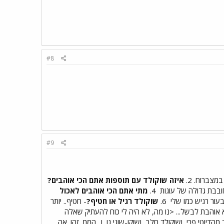
#8
#9
מצברוח. 2.
איזה שוקולד עם תוספות אתם הכי אוהבים?
חובבת גדולה של עוגות
4.
מתי אתם הכי אוהבים לאכול
עור רגיש כמו שלי
6.
שוקולד רגיל או חטיף?
- חטיף.. יותר
א, אני פשוט לא אוהבת לבשל... <נו מה, לא היה לי כוח להעתיק שאלה
מהדיוטי פרי, ושוקולד חלב, ושוקו-שוגי גו, ו.. הממ, זהו. אה