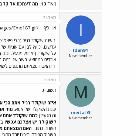
מאוד
13. מה דעתכם על קדבורי?
21/1/03
I
אוי, כיף.. ../images/Emo187.gif
Idan91
New member
11.האם המצאתם מתכונים לשוקולד (כדורי שוקולד מיוחדים, מאכלים משובחים)... לא. 12. מה דעתם על עלית? אחלה בחלה. 13. מה דעתכם על קדבורי? לט טעמתי.. (עדיין)
21/1/03
M
תשובות.
איזה שוקולד רגיל אתם הכי א
עוגת השוקולד של אמא.
מתי את
meital G
זה מגעיל)
כמה שוקולד אתם א
New member
לשוקולד יש אצלכם עכשיו ב
השחר. כמובן.
האם המצאתם מת
בשביל הפורם. חיכינו יותר מחצי