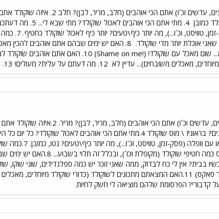
לד כמובן
רגיל (חפיסה) או
אני אוכלת יותר מדי שוקולד.
8. האם יש ימים שבהם אתם אוהבים להכין מאכלי שוקולד? קונה ואוכלת
S. האם אתם אוהבים שוקולד למריחה? איזה? ברור, נוטלה שולט!
מיוחדים, מאכלים משובחים)... עדיין לא
12. מה דעתם על עלית? מעולים! 13. מה דעתכם על קדבורי? עוד לא טעמתי.
1.איזה שוקולד רגיל (בלי פיצפוצים, עדש