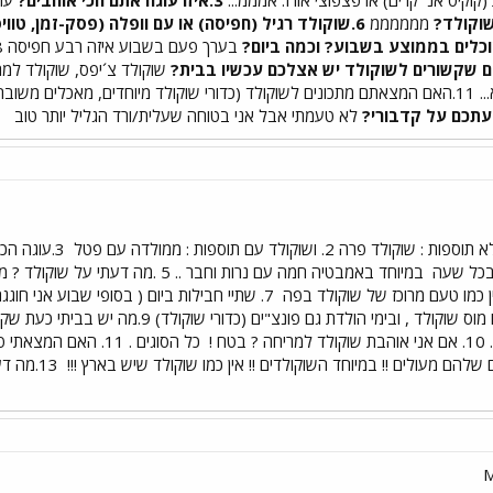
ממממממ
6.שוקולד רגיל (חפיסה) או עם וופלה (פסק-זמן, טוויסט, וכ´ו...), מה יותר כיף\טעים?
בערך פעם בשבוע איזה רבע חפיסה 8
שוקולד צ´יפס, שוקולד למריח
 שוקולד מיוחדים, מאכלים משובחים) לא.
לא טעמתי אבל אני בטוחה שעלית/ורד הגליל יותר טוב
 בכל שעה
ין כמו טעם מרוכז של שוקולד בפה
אני אוהבת להכין עוגת שוקולד או מוס שוקולד ,
 !
כל הסוגים . 11. הא
13.מה 
M