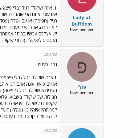
איזו עוגה אתם הכי אוהבים? שוקו
Lady of
Buffdom
לא הרבה. אבל יש לפעמים ימים ש
New member
יש אצלכם עכשיו בבית? אממממ... שום מאכל עם שוקולד! (!hame on me) 10
מתכונים לשוקולד (כדורי שוקולד 
23/1/03
פ
גמני לענות!
פIלי
New member
קונה כחול לבן! 13. מה דעתכם על קדבורי? הפרסומת שלהם מוציאה לי חשק לחיות.
23/1/03