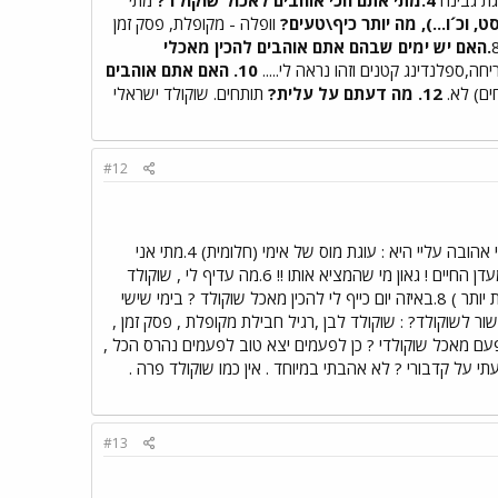
וופלה - מקופלת, פסק זמן
.האם יש ימים שבהם אתם אוהבים להכין מאכלי
ה,ספלנדינג קטנים וזהו נראה לי.....
10. האם אתם אוהבים
12. מה דעתם על עלית?
תותחים. שוקולד ישראלי
#12
3.עוגה הכי אהובה עליי היא : עוגת מוס של אימי (חלומית) 4.מתי אני
במיוחד באמבטיה חמה עם נרות וחבר .. 5 .מה דעתי על שוקולד ? מעדן החיים ! גאון מי שהמציא אותו !! 6.מה עדיף לי , שוקולד
7. שתיי חבילות ביום ( בסופי שבוע אני חוגגת יותר ) 8.באיזה יום כייף לי להכין מאכל שוקולד ? בימי שישי
 ובימי הולדת גם פונצ"ים (כדורי שוקולד) 9.מה יש בביתי כעת שקשור לשוקולד? : שוקולד לבן ,רגיל חבילת מקופלת , פסק זמן ,
ם המצאתי פעם מאכל שוקולדי ? כן לפעמים יצא טוב לפעמים נהרס הכל ,
דעתי על קדבורי ? לא אהבתי במיוחד . אין כמו שוקולד פרה .
#13