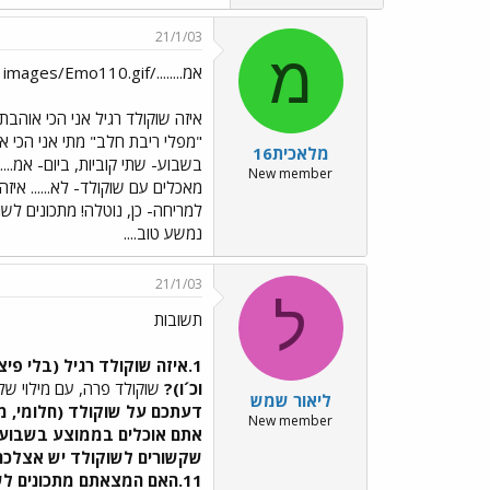
21/1/03
מ
אמ......../images/Emo110.gif
איזה שוקולד רגיל אני הכי אוהב
"מפלי ריבת חלב" מתי אני הכי א
מלאכית16
New member
מאכלים עם שוקולד- לא...... אי
למריחה- כן, נוטלה! מתכונים לשו
נמשע טוב....
21/1/03
ל
תשובות
1.איזה שוקולד רגיל (בלי פיצפוצים, עדשים וכ´ו) אתם הכי אוהבים (חלב, מריר, לבן)?
וכ´ו)?
שוקולד פרה, עם מילוי של 
ליאור שמש
דעתכם על שוקולד (חלומי, מגעי
New member
אתם אוכלים בממוצע בשבוע?
שקשורים לשוקולד יש אצלכם
11.האם המצאתם מתכונים לשוקולד (כדורי שוקולד מיוחדים, מאכלים משובחים)...