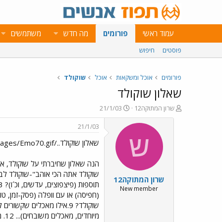
עמוד ראשי
פורומים
מה חדש
משתמשים
פוסטים
חיפוש
פורומים
אוכל ומשקאות
אוכל
שוקולד
שאלון שוקולד
פ
פ
שרון המתוקה12
21/1/03
ו
ו
ת
ר
21/1/03
ח
ס
ש
שאלון שוקולד../images/Emo70.gif
ה
ם
נ
ב
ו
ת
הנה שאלון שחיברתי על שוקולד, אז
ש
א
שוקולד אתה הכי אוהב"-שוקולד לב
שרון המתוקה12
א
ר
י
New member
ך
מיוחדים, מאכלים משובחים)... 12. מה דעתם על עלית? 13. מה דעתכם על קדבורי? זהו