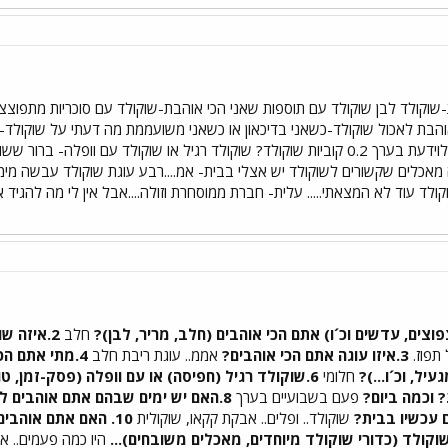
ת-שוקולד לבן שוקולד עם תוספות שאני הכי אוהבת-שוקולד עם סוכריות מתפוצ
והבת לאכול שוקולד-כשאני בדיכאון או כשאני משועממת מה דעתי על שוקולד- 
בשבוע- שתי קוביות, ביום- אמ....לוידעת בערך 0.2 קוביות שוקולד? שוקולד רגיל או שוק
זה מאכלים שקשורים לשוקולד יש אצלי בבית- אמ....רבע עוגת שוקולד עבשה מימ
קולד עוד לא המצאתי..... עלית- חברת ממוסחרת וזולה....אבל אין לי מה להגיד
חלב
2.איזה ש
תפוז.
3.איזו עוגה אתם הכי אוהבים?
אממ.. עוגת ריבת חלב
4.מתי אתם הכי אוהבים לאכול שוקולד?
ל, וכ´ו...)?
חלומי
6.שוקולד רגיל (חפיסה) או עם וופלה (פסק-זמן, טוויסט, וכ´ו...), מה יותר כיף\טעים?
 וכמה ביום?
פעם בשבועיים בערך
8.האם יש ימים שבהם אתם אוהבים להכין מאכלי שוקולד?
 עכשיו בבית?
שוקולד.. ופלים.. אבקת קקאו, שוקולית
10. האם אתם אוהבים שוקולד למריחה? איזה?
היו כמה פעמים.. א