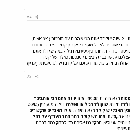
#4
1.איזה שוקולד רגיל (בלי פיצפוצים, עדשים וכ´ו) אתם הכי אוהבים (חלב, מריר, לבן)? או לבן או חלב, תלוי באיכות... 2.איזה שוקולד אתם הכי אוהבים עם תוספות (פיצפוצים,
עדשים, וכ´ו)? לבן עם עוגיות של עלית!!! או חלב עם מילוי תות.. 3.איזו עוגה אתם הכי אוהבים? הגזמתם! 4.מתי אתם הכי אוהבים לאכול שוקולד? אין זמן קבוע... 5.מה דעתכם
על שוקולד (חלומי, מגעיל, וכ´ו...)? משמין, ורצוי להתרחק ממנו. 6.שוקולד רגיל (חפיסה) או עם וופלה (פסק-זמן, טוויסט, וכ´ו...), מה יותר כיף\טעים? רגיל 7.כמה שוקולד אתם
בה.. 9.אילו מאכלים שקשורים לשוקולד יש אצלכם עכשיו בבית? ביצים קטנטנות כאלה של קינדר..
#5
ספות?
לא אוהבת תוספות.
איזו עוגה אתם הכי אוהבים?
ולד?
חלומי.
שוקולד רגיל או וופלה?
וופלה-פסק זמן (טויסט
כין מאכלי שוקולד?
לא במיוחד..
אילו מאכלים שקשורים
 היא מקופלת.
מהו השוקולד למריחה המעודף עליכם?
 יומיים אני וליאן התקשרנו אליהם כדי לבדוק כמה דברים
תעייפתי.