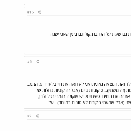
#16
גם שעות על הקו ברמקול וגם בזמן שאני ישנה
#6
6. הממ...
אם זה רוזמרי אז חבילה, אם לא אז -לא- טוויסט! כל דבר אחר יהיה טוב. 7. אני לא אוכלת כ"כ הרבה שוקולד האמת (זה משמין)... 2 קוביות ביום (אבל זה קוביות גדולות של
טעים!! 9. יש שוקולד רוזמרי רגיל ולבן,
#7