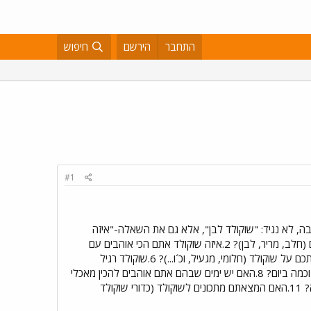
התחבר
הירשם
חיפוש
#1
בה, לא נגיד: "שוקולד לבן", אלא גם את השאלה-"איזה
1.איזה שוקולד רגיל (בלי פיצפוצים, עדשים וכ´ו) אתם הכי אוהבים (חלב, מריר, לבן)? 2.איזה שוקולד אתם הכי אוהבים עם
תוספות (פיצפוצים, עדשים, וכ´ו)? 3.איזו עוגה אתם הכי אוהבים? 4.מתי אתם הכי אוהבים לאכול שוקולד? 5.מה דעתכם על שוקולד (חלומי, מגעיל, וכ´ו...)? 6.שוקולד רגיל
(חפיסה) או עם וופלה (פסק-זמן, טוויסט, וכ´ו...), מה יותר כיף\טעים? 7.כמה שוקולד אתם אוכלים בממוצע בשבוע? וכמה ביום? 8.האם יש ימים שבהם אתם אוהבים להכין מאכלי
שוקולד? 9.אילו מאכלים שקשורים לשוקולד יש אצלכם עכשיו בבית? 10. האם אתם אוהבים שוקולד למריחה? איזה? 11.האם המצאתם מתכונים לשוקולד (כדורי שוקולד