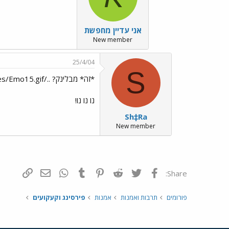
אני עדיין מחפשת
New member
25/4/04
S
*זה* מבלינק? ../images/Emo10.gif../images/Emo15.gif
נו נו נו!
Sh‡Ra
New member
פייסבוק
Twitter
Reddit
Pinterest
Tumblr
WhatsApp
דואר אלקטרונ
הוסף קי
Share:
פורומים
תרבות ואמנות
אמנות
פירסינג וקעקועים