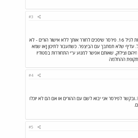
#3
[Side Lip Ring] אני מציעה שתחכה מכמה סיבות: 1. אתה מתחת לגיל 16. פירסר שיסכים לחורר אותך ללא אישור הורים - לא
גם לא ממש יודע מה הוא עושה. 2. הבי"ס שלך הוא גם שיקול. עדיף שלא תסתבך עם הביצפר. כשתעבור לתיכון [או שמא
יהום וצילוק, שאותם אפשר למנוע ע"י התחוררות בסטודיו
ם תקופת ההחלמה
#4
י לא יעשה?..ובקשר לפירסר אני יבוא לשם עם ההורים או אם הם לא יוכלו
.
#5