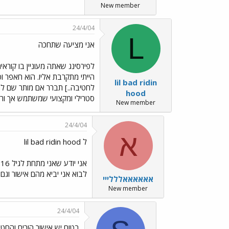
New member
24/4/04
L
אני מציעה שתחכה
לפירסינג שאתה מעוניין בו קוראי
lil bad ridin
לחטיבה..] תברר אם מותר שם להת
hood
סטרילי ומקצועי שמשתמש אך ורק
New member
24/4/04
א
ל lil bad ridin hood
א
לבוא אני יביא מהם אישור וגם
אאאאאאלללייי
New member
24/4/04
בטוח יש אישור הורים והחט