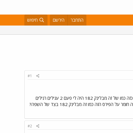
התחבר
הירשם
חיפוש
#1
אז ככה קוראים לי אלי ואני בן 12 וחצי עוד מעט 13 ממעלה אדומים ואני מתכנן לעשות בחופש הגדול עגיל בשפה כזה כמו של זה מבלינק 182 היה לי פעם 2 עגילים רגילים
באוזן ועגיל בגבה (את העגילים באוזן הורדתי בגלל אינפקציה ובגבה בגלל הבצפר שלא הסכימו..) אז יש למישו איזה חומר על הפירס הזה כמו זה מבלינק 182 בצד של השפה?
#2