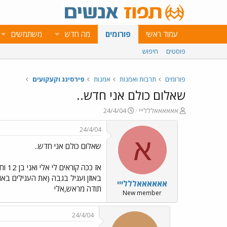
עמוד ראשי
פורומים
מה חדש
משתמשים
פוסטים
חיפוש
פורומים
תרבות ואמנות
אמנות
פירסינג וקעקועים
שאלום כולם אני חדש..
פ
פ
אאאאאאלללייי
24/4/04
ו
ו
ת
ר
24/4/04
ח
ס
א
שאלום כולם אני חדש..
ה
ם
נ
ב
ו
ת
ש
א
אאאאאאלללייי
א
ר
תודה מראש,אלי
י
New member
ך
24/4/04