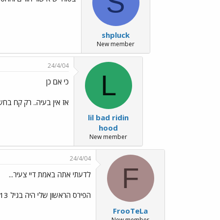
S
shpluck
New member
24/4/04
L
כי אם כן
אז אין בעיה.. רק קח בחשב
lil bad ridin
hood
New member
24/4/04
F
לדעתי אתה באמת דיי צעיר...
הפירס הראשון שלי היה בגיל 13 כמעט 14.. תעשה בגיל 14 ככה לדעתי קוראים לזה סייד ליפרינג
FrooTeLa
New member