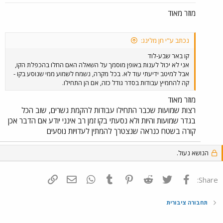
מוזר מאוד
נכתב ע"י חן מלינג:
קו באר שבע-לוד
אני לא יכול לענות באופן מוסמך על השאלה האם החלו בהכפלת הקו,
אבל למיטב ידיעתי עוד לא. בכל מקרה, נשמח לשמוע ממי שנוסע בקו -
קה להחמיץ עבודות בסדר גודל כזה, אם הן התחילו.
מוזר מאוד
רצות שמועות שכבר התחילו עבודות להקמת גשרים, שוב הכל
בגדר שמועות והיות ולא נסעתי בקו זמן רב אינני יודע אם הדבר אכן
קורה בשטח כנראה שנצטרך להמתין לעדויות נוסעים
הנושא נעול.
פייסבוק
Twitter
Reddit
Pinterest
Tumblr
WhatsApp
דואר אלקטרוני
הוסף קישור
Share:
תחבורה ציבורית