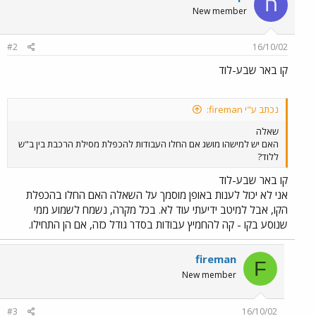
ח
New member
#2
16/10/02
קו באר שבע-לוד
נכתב ע"י fireman:
שאלה
האם יש למישהו מושג אם החלו העבודות להכפלת מסילת הרכבת בין ב"ש
ללוד?
קו באר שבע-לוד
אני לא יכול לענות באופן מוסמך על השאלה האם החלו בהכפלת
הקו, אבל למיטב ידיעתי עוד לא. בכל מקרה, נשמח לשמוע ממי
שנוסע בקו - קה להחמיץ עבודות בסדר גודל כזה, אם הן התחילו.
fireman
F
New member
#3
16/10/02