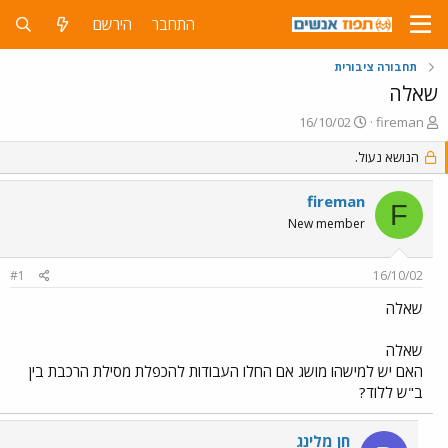
התחבר
הירשם
תחבורה ציבורית
שאלה
פ
פ
16/10/02
fireman
ו
ו
ת
הנושא נעול.
ר
ח
ס
ה
ם
fireman
F
נ
ב
New member
ו
ת
ש
א
א
ר
#1
16/10/02
י
ך
שאלה
שאלה
האם יש למישהו מושג אם החלו העבודות להכפלת מסילת הרכבת בין
ב"ש ללוד?
חן מלינג