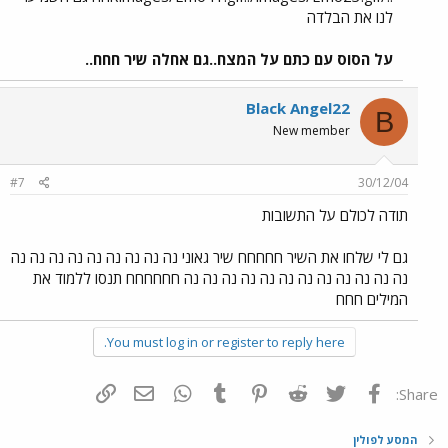
לנו את הבלדה
על הסוס עם כתם על המצח..גם אחלה שיר חחח..
Black Angel22
B
New member
#7
30/12/04
תודה לכולם על התשובות
גם לי שלחו את השיר חחחחח שיר גאוני נה נה נה נה נה נה נה נה נה
נה נה נה נה נה נה נה נה נה נה נה נה חחחחחח תנסו ללמוד את
המילים חחח
You must log in or register to reply here.
פייסבוק
Twitter
Reddit
Pinterest
Tumblr
WhatsApp
דואר אלקטרוני
הוסף קישור
Share:
המסע לפולין