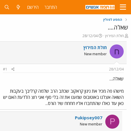
התחבר
הירשם
המסע לפולין
שאלה....
פ
פ
חולת המירוץ
28/12/04
ו
ו
ת
ר
חולת המירוץ
ח
ח
ס
New member
ה
ם
נ
ב
ו
ת
#1
28/12/04
ש
א
א
ר
שאלה....
י
ך
מישהו פה מכיר את ניגון קראקוב שכתב הרב שלמה קרליבך בעקבות
השואה אצלנו באוטובוס שמענו את זה בלי סוף ואני רוצ הלדעת האם יש
כאן עוד כאלו שהתחברו אליו חחחח שיר הורס...
Pukipsey007
P
New member