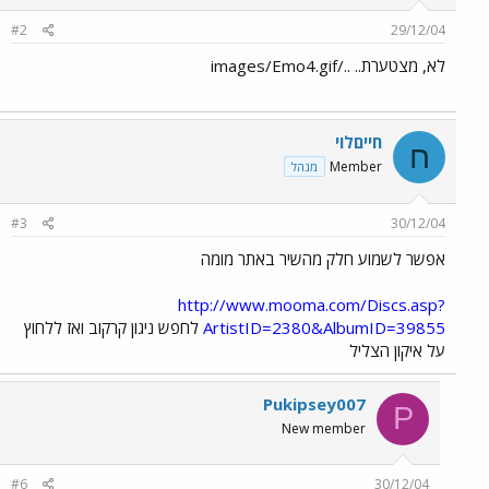
#2
29/12/04
לא, מצטערת.. ../images/Emo4.gif
חייםלוי
ח
Member
מנהל
#3
30/12/04
אפשר לשמוע חלק מהשיר באתר מומה
http://www.mooma.com/Discs.asp?
ArtistID=2380&AlbumID=39855
לחפש ניגון קרקוב ואז ללחוץ
על איקון הצליל
Pukipsey007
P
New member
#6
30/12/04