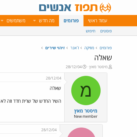
עמוד ראשי
פורומים
מה חדש
משתמשים
פוסטים
חיפוש
פורומים
מוזיקה
ז`אנר
זיהוי שירים
שאלה
פ
פ
מיסטר מאץ
28/12/04
ו
ו
ת
ר
28/12/04
ח
ס
מ
שאלה
ה
ם
נ
ב
ו
ת
השיר החדש של שרית חדד וזה לא
ש
א
מיסטר מאץ
א
ר
י
New member
ך
28/12/04