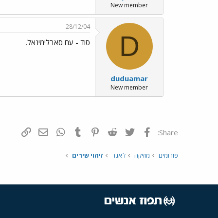
New member
28/12/04
D
סוד - עם סאבלימינאל.
duduamar
New member
פייסבוק
Twitter
Reddit
Pinterest
Tumblr
WhatsApp
דואר אלקטרונ
הוסף קי
Share:
פורומים
מוזיקה
ז`אנר
זיהוי שירים