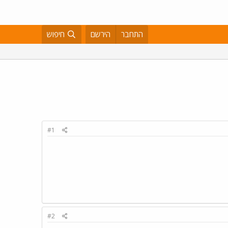
התחבר
הירשם
חיפוש
#1
#2