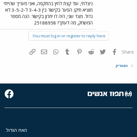
ניצלתי, עוד קצת לחץ בהתקפה, ואני מעריך שהייתי
מוציא תיקו. הפער בקישור בין 3-4-3 ל-3-5-2 לא
גדול. מצד שני, היה לו יתרון בקישור. הנה מספר
המשחק, מה דעתך? 25188958
You must log in or register to reply here.
פייסבוק
Twitter
Reddit
Pinterest
Tumblr
WhatsApp
דואר אלקטרוני
הוסף קישור
Share:
האטריק
האח הגדול