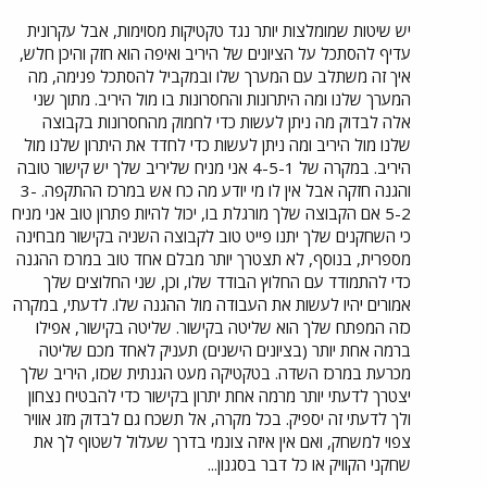
יש שיטות שמומלצות יותר נגד טקטיקות מסוימות, אבל עקרונית
עדיף להסתכל על הציונים של היריב ואיפה הוא חזק והיכן חלש,
איך זה משתלב עם המערך שלו ובמקביל להסתכל פנימה, מה
המערך שלנו ומה היתרונות והחסרונות בו מול היריב. מתוך שני
אלה לבדוק מה ניתן לעשות כדי לחמוק מהחסרונות בקבוצה
שלנו מול היריב ומה ניתן לעשות כדי לחדד את היתרון שלנו מול
היריב. במקרה של 4-5-1 אני מניח שליריב שלך יש קישור טובה
והגנה חזקה אבל אין לו מי יודע מה כח אש במרכז ההתקפה. 3-
5-2 אם הקבוצה שלך מורגלת בו, יכול להיות פתרון טוב אני מניח
כי השחקנים שלך יתנו פייט טוב לקבוצה השניה בקישור מבחינה
מספרית, בנוסף, לא תצטרך יותר מבלם אחד טוב במרכז ההגנה
כדי להתמודד עם החלוץ הבודד שלו, וכן, שני החלוצים שלך
אמורים יהיו לעשות את העבודה מול ההגנה שלו. לדעתי, במקרה
כזה המפתח שלך הוא שליטה בקישור. שליטה בקישור, אפילו
ברמה אחת יותר (בציונים הישנים) תעניק לאחד מכם שליטה
מכרעת במרכז השדה. בטקטיקה מעט הגנתית שכזו, היריב שלך
יצטרך לדעתי יותר מרמה אחת יתרון בקישור כדי להבטיח נצחון
ולך לדעתי זה יספיק. בכל מקרה, אל תשכח גם לבדוק מזג אוויר
צפוי למשחק, ואם אין איזה צונמי בדרך שעלול לשטוף לך את
שחקני הקוויק או כל דבר בסגנון...