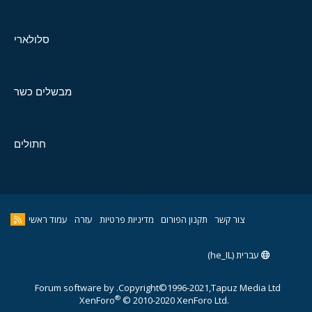
סלולארי
מבשלים כשר
חתולים
צור קשר
תקנון הפורום
מדיניות פרטיות
עזרה
עמוד ראשי
עברית (he_IL)
Forum software by
Copyright©1996-2021,Tapuz Media Ltd.
®
XenForo
© 2010-2020 XenForo Ltd.