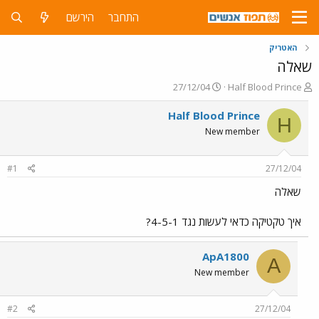
התחבר
הירשם
האטריק
שאלה
פ
פ
27/12/04
Half Blood Prince
ו
ו
ת
ר
Half Blood Prince
H
ח
ס
New member
ה
ם
נ
ב
ו
ת
#1
27/12/04
ש
א
א
ר
שאלה
י
ך
איך טקטיקה כדאי לעשות נגד 4-5-1?
ApA1800
A
New member
#2
27/12/04