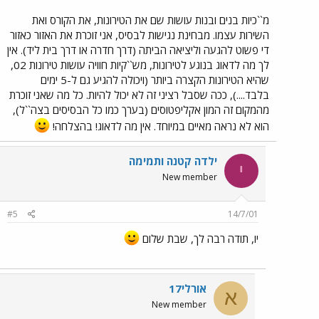
מ``כיות בנים ובנות עושות שם את הטירונות, את הקורס ואת
השירות עצמו. מבחינת נגישות לבסיס, אני זוכרת את האזור כאזור
די פשוט להגעה וליציאה הביתה (דרך חדרה או דרך בית ליד). אין
לך מה לדאוג בנוגע לטירונות, מש``קיות חוויה עושות טירונות 02,
שהיא הטירונות הקצרה ביותר (ויכולה להגיע גם ל-5 ימים
בלבד....), ככה שסבל רציני זה לא יכול להיות. כל מה שאני זוכרת
מהמקום זה המון אקליפטוסים (בערך כמו כל הבסיסים בצה``ל),
הוא לא נראה מאיים במיוחד. אין מה לדאוג! בהצלחה!
ילדה קטנה ותמימה
י
New member
#5
14/7/01
יו, תודה רבה לך, שבת שלום
אורלי17
א
New member