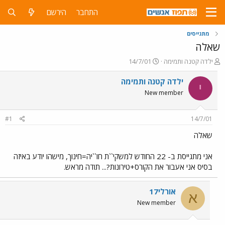
התחבר
הירשם
מתגייסים
שאלה
פ
פ
ילדה קטנה ותמימה
14/7/01
ו
ו
ת
ר
ילדה קטנה ותמימה
י
ח
ס
New member
ה
ם
נ
ב
ו
ת
#1
14/7/01
ש
א
א
ר
שאלה
י
ך
אני מתגייסת ב- 22 החודש למשקי``ת חו``יה=חינוך, מישהו יודע באיזה
בסיס אני אעבור את הקורס+טירונות?... תודה מראש.
אורלי17
א
New member