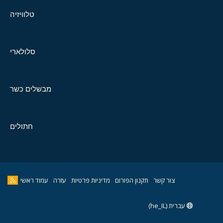
טלוויזיה
סלולארי
מבשלים כשר
חתולים
צור קשר
תקנון הפורום
מדיניות פרטיות
עזרה
עמוד ראשי
עברית (he_IL)