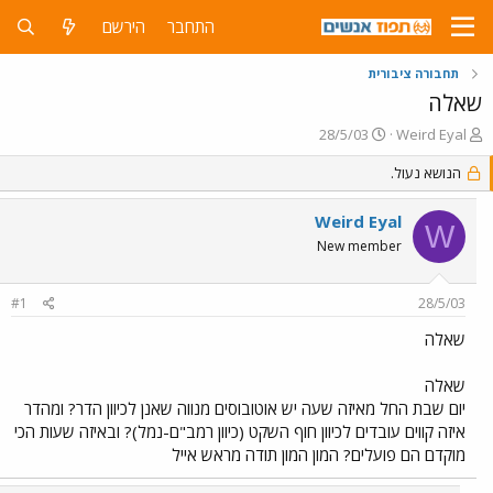
התחבר
הירשם
תחבורה ציבורית
שאלה
פ
פ
28/5/03
Weird Eyal
ו
ו
ת
הנושא נעול.
ר
ח
ס
ה
ם
Weird Eyal
W
נ
ב
New member
ו
ת
ש
א
א
ר
#1
28/5/03
י
ך
שאלה
שאלה
יום שבת החל מאיזה שעה יש אוטובוסים מנווה שאנן לכיוון הדר? ומהדר
איזה קווים עובדים לכיוון חוף השקט (כיוון רמב"ם-נמל)? ובאיזה שעות הכי
מוקדם הם פועלים? המון המון תודה מראש אייל