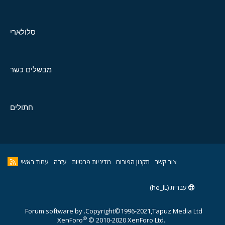
סלולארי
מבשלים כשר
חתולים
צור קשר
תקנון הפורום
מדיניות פרטיות
עזרה
עמוד ראשי
עברית (he_IL)
Forum software by
Copyright©1996-2021,Tapuz Media Ltd.
®
XenForo
© 2010-2020 XenForo Ltd.