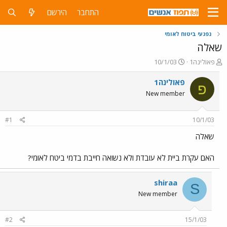
התחבר
הירשם
נפגעי ביטוח לאומי
שאלה
פ
פ
פאולינה1
10/1/03
ו
ו
ת
ר
פאולינה1
פ
ח
ס
New member
ה
ם
נ
ב
ו
ת
#1
10/1/03
ש
א
א
ר
שאלה
י
ך
האם עקרת ביית לא עובדת ולא נשואה חייבת בדמי ביטח לאומי?
shiraa
S
New member
#2
15/1/03