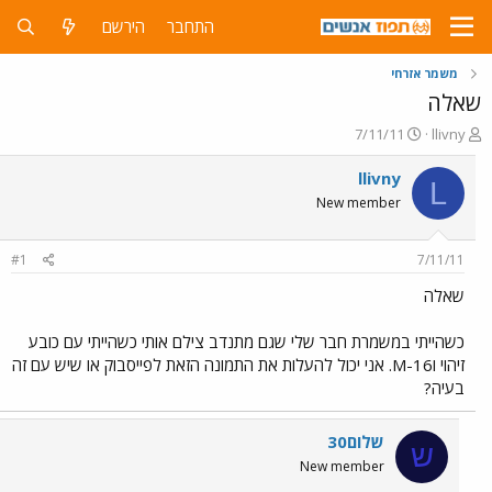
התחבר
הירשם
משמר אזרחי
שאלה
פ
פ
7/11/11
llivny
ו
ו
ת
ר
llivny
L
ח
ס
New member
ה
ם
נ
ב
ו
ת
#1
7/11/11
ש
א
א
ר
שאלה
י
ך
כשהייתי במשמרת חבר שלי שגם מתנדב צילם אותי כשהייתי עם כובע
זיהוי וM-16. אני יכול להעלות את התמונה הזאת לפייסבוק או שיש עם זה
בעיה?
שלום30
ש
New member