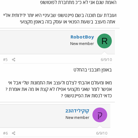
האמת שגם אני לא כ"כ מתחברת לפוטושופ
ועובדת עם תוכנה בשם פיינטשופ שבעיניי היא יותר ידידותית אליי
אתה מעצב בשעות הפנאי או עוסק בזה באופן מקצועי
RobotBoy
R
New member
#5
6/9/10
באופן חובבני בהחלט
מאז ומעולם אהבתי לצלם ולעצב את התמונות שלי אבל אי
אפשר לומר שאני מקצועי אפילו לא קצת אז מה את אומרת ?
כדאי לנסות את הפיינטשופ ?
קוקילידה23
ק
New member
#6
6/9/10