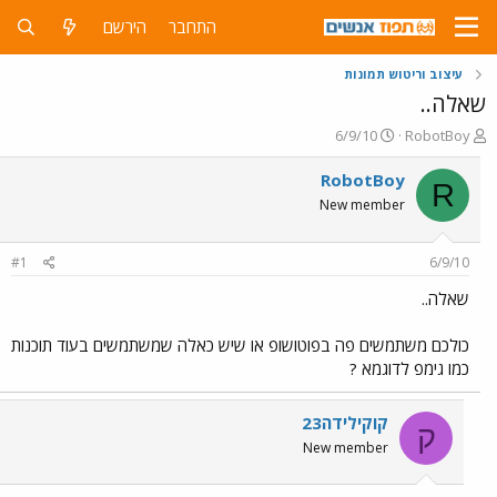
התחבר
הירשם
עיצוב וריטוש תמונות
שאלה..
פ
פ
6/9/10
RobotBoy
ו
ו
ת
ר
RobotBoy
R
ח
ס
New member
ה
ם
נ
ב
ו
ת
#1
6/9/10
ש
א
א
ר
שאלה..
י
ך
כולכם משתמשים פה בפוטושופ או שיש כאלה שמשתמשים בעוד תוכנות
כמו גימפ לדוגמא ?
קוקילידה23
ק
New member