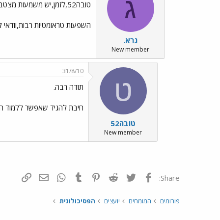
ג
טובה52,לזמן,יש משמעות מצטברת,לגבי עידון
השפעות טראומטיות רבות,וודאי ל
גרא.
New member
31/8/10
ט
תודה רבה.
חיבת להגיד שאפשר ללמוד הרב
טובה52
New member
פייסבוק
Twitter
Reddit
Pinterest
Tumblr
WhatsApp
דואר אלקטרונ
הוסף קי
Share:
פורומים
המומחים
יועצים
הפסיכולוגית