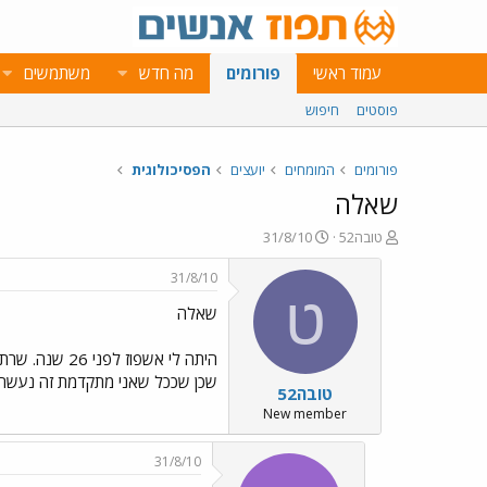
עמוד ראשי
פורומים
מה חדש
משתמשים
פוסטים
חיפוש
פורומים
המומחים
יועצים
הפסיכולוגית
שאלה
פ
פ
טובה52
31/8/10
ו
ו
ת
ר
31/8/10
ח
ס
ט
שאלה
ה
ם
נ
ב
ו
ת
היתה לי אשפו
ש
א
שכן שככל שאני מתקדמת זה נעשה חלש
טובה52
א
ר
י
New member
ך
31/8/10