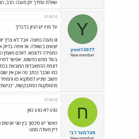
שאלת עתידך יתן מענה: הרב, המש
31/8/10
Y
על פניו יש הגיון בדבריך
וזו טענה נפוצה. אבל לא צריך יו
יוצאים בשאלה. אז איפה בדיוק א
yoni13077
התפילה לדוגמא. לאדם מאמין הי
New member
בעול ממש כפשוטו.. אפשר לפרט 
דוגמת ההתאבדות המובאת בכתבה 
כמו שכבר נכתב פה אכן אין שום צ
חשוב שיגיע למסקנא כזו והמחיר 
מהמסקנות המתבקשות, "נגיעות" ש
31/8/10
ח
נוגע לא נוגע כאן
כאשר יש סיכסוך בין שני אנשים ו
דיין מעולה ממנו
חעלמער רבי
New member