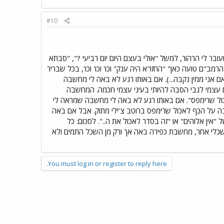
#10
שעובר לי הרהור, למשל "אולי בעצם היום יום רביעי ?", "סבתא
"ם טועה כאן" "החזו"א היה ענק" וכו' וכו' וכו', בכל שבריר
 אני ממין נקבה...). אם באותו רגע לא באה לי מחשבה
 עצמי לגבי הסבה להיותי בעיני עצמי חכמה. המחשבה
אכול שרימפס". אם באותו רגע לא באה לי מחשבה שמראה לי
ה על הכֵּף לאכול שרימפס ברוטב צ'ילי מתוק. אבל אם באה
אין אלוהים" או "זה בסדר לאכול את ה..". לסכום: כל
ר שכלי אחר, מחשבת כפירה באה אך ורק מן השכל התמים ולא
You must log in or register to reply here.