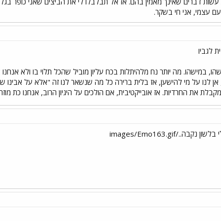
ות דברים שאינך מאמין בהם. אז אל תבלבלו לי את הביצים שאני כופר בגלל 
עם עצמי, אני חי בשקר.
 לגביו
שהו, במישהו. מה יותר נח מלהיתלות בכח עליון מוביל שהכל תלוי בו ולא אנחנ
 אן לנו על מי להישען, אז בלית ברירה כל מה שנשאר לנו זה "אלא על אבינו שב
מקבלת את החרדיות. אז אובייקטיבית, אם הולכים על היגיון הרוב, אנחנו כת מ
../images/Emo163.gif