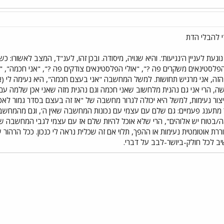
י להבלי הדת
געת לעניין ה'נגיעות'. והיא שגויה, מיסודה. ובכן זהו, לענ"ד, המצב לאשורו: כ
לסטינאים משקרים פה ?", "אולי הפלסטינאים צודקים פה ?", "אני חכמה", "הרמב
הזה, אני מרגיש תחושות. למשל המחשבה "אני בעצם חכמה", היא נעימה לי (אם
, הרי אני גם נהנית מלחשוב שאני חכמה וגם נהנית מזה שאני אכן שלמה עם
 ליצור נעימות, למשל היא יכולה לגרור מחשבה של "אז זה בעצם בסדר גמור ל
ר מתענג פעמיים: גם שלם עם עצמי עם נכונות המחשבה שאין ה', וגם מהמחשב
/בטוח יש אלוהים", הרי שלא אוכל להיות שלם אז עם עצמי לגבי המחשבה של "
ת אוטומטית נעימות או ההפך, תלוי אם זה שכלית נראה לי כנכון. ככל הרהו
יב לכל חולק-ביושר-לבב על דברי.
י
שור