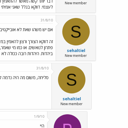
דבר יותר קשה מאשר להתאמץ לעש
New member
לעצמי. דווקא בגלל שאני אמיתי 
31/8/10
S
אם יש משהו שאת לא אובייקטיבית
זה דווקא הצורך ורצון להאמין במ
פתרון לנואשים. או כמו מי שאמר,
sehaltiel
ביהדות. היהדות רובה ככולה לא 
New member
31/8/10
S
סליחה, משום מה היה נדמה לי בלשון נקבה
sehaltiel
New member
1/9/10
ח
היי