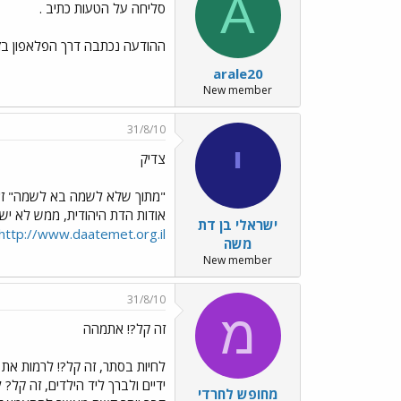
A
סליחה על הטעות כתיב .
ההודעה נכתבה דרך הפלאפון בזר
arale20
New member
31/8/10
י
צדיק
"מתוך שלא לשמה בא לשמה" ז"
אודות הדת היהודית, ממש לא יש
ישראלי בן דת
http://www.daatemet.org.il/
משה
New member
31/8/10
מ
זה קל?! אתמהה
לחיות בסתר, זה קל?! לרמות את 
ידיים ולברך ליד הילדים, זה קל? 
מחופש לחרדי