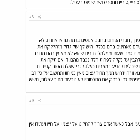
בייקטיביים וחסרי כושר שיפוט בעליל.
#8
כירך, חברי הפורום ברובם אנוסים ברמה כזו או אחרת, לא
 שהם מאמינים בהם בכלל, היש לך עול גדול מזה?? קח את
עמים כמה שעות וממלמל דברים שהוא לא מאמין בהם מדובר
להבין על נקלה לפחות חלק נכבד מהם. די אם תיקח את
כולים להגיע במצבים כאלו. לגבי שאלת הסובייקטיביות -
 זו זה ידרוש ממך מחיר עצום מאין כמותו! ותחשוב על כל רב
 פנימית כדי לבדוק אם החלטותיו לא נובעות מתוך עצלות, חשש
#9
גע" אבל כאשר אדם צריך להחליט על עצמו. על חייו ועתידו אין