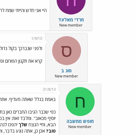
היי אני חדש והייתי שמח לה
חרדי מאלעד
New member
1/9/10
ס
ולפני שנברכך בקול גדול
קרא את תקנון הפורום וספ
סוג ב
New member
31/8/10
ח
באמת בגלל שאתה מעדיף. אתה 
כפי שכבר הגיבו החברים כאן בתבו
יוסיף מכאוב". ומלבד זאת: אין 
חופש מחשבה
הבא, וחיי הנצח
שלך
יהפכו לגהי
New member
טוב?
אכן כן, אתה נוגע בדבר, ו