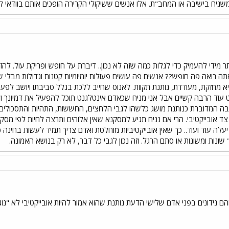
גיח בישיבה או המחב"ת. אלו אנשים ששיקולי הקרירה הופכים אותם בוודאי לסו
תר מידי להעמיק כדי לגלות כמה שזה לא נכון.. דיברת על חופש ופריקת עול. להז
תה רואה פה חופש?? אנשים פה עושים פעולות יומיומיות קטנות וגדולות מבלי
א מחזקת, מעודדת, נותנת תקוות. לאנוס שחייב ללכת בגלל סביבתו ויושב לפ
עוד הרבה קשיים אבל אני מניח שכאדם אינטלגנט תוכל להפעיל את דמיונך ו
המדוברת כנותנת מושג כלשהו לגבי הלחצים, החששות, התהיות והתסכולים שי
ד אובייקטיבי. הרי אם נניח תגיע למסקנא שאין אלוהים ותרצה לחיות לפי מסקנא
יעלה עוד ועוד.. כך שאין אובייקטיביות מוחלטת ואדם צריך תמיד לעשות בחינה
ונות ומשונות או סתם הרגל. וזה נכון לגבי כל דבר, לא רק בנושא האמונה.
הם נידונים בפני אדם שלישי הדעת נותנת שהוא אמור להיות אובייקטיבי לא "נו