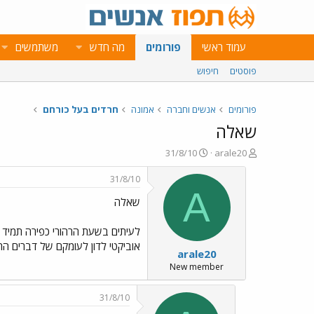
עמוד ראשי
פורומים
מה חדש
משתמשים
פוסטים
חיפוש
פורומים
אנשים וחברה
אמונה
חרדים בעל כורחם
שאלה
פ
פ
31/8/10
arale20
ו
ו
ת
ר
31/8/10
ח
ס
A
שאלה
ה
ם
נ
ב
ו
ת
לעיתים בשעת הרהורי כפירה תמיד 
ש
א
אוביקטי לדון לעומקם של דברים הר
arale20
א
ר
י
New member
ך
31/8/10