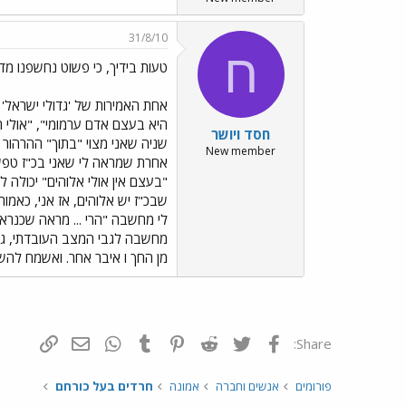
31/8/10
ח
טעות בידיך, כי פשוט נחשפנו מד
אחת האמירות של 'גדולי ישראל' נו
היא בעצם אדם ערמומי", "אולי הפ
חסד ויושר
שניה שאני מצוי "בתוך" ההרהור 
New member
אחרת שמראה לי שאני בכ"ז טפשה
"בעצם אין אולי אלוהים" יכולה
שבכ"ז יש אלוהים, אז אני, כאמו
לי מחשבה "הרי ... מראה שכנראה
מחשבה לגבי המצב העובדתי, גורר
מן החך ו איבר אחר. ואשמח להש
פייסבוק
Twitter
Reddit
Pinterest
Tumblr
WhatsApp
דואר אלקטרונ
הוסף קי
Share:
פורומים
אנשים וחברה
אמונה
חרדים בעל כורחם