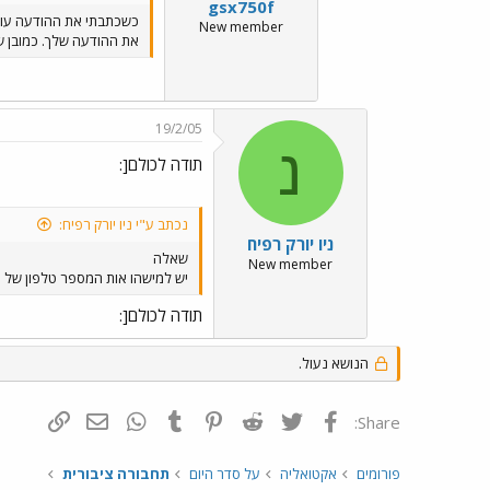
gsx750f
כשכתבתי את ההודעה עוד
New member
את ההודעה שלך. כמובן ש
19/2/05
נ
תודה לכולם[:
נכתב ע"י ניו יורק רפיח:
ניו יורק רפיח
שאלה
New member
יש למישהו אות המספר טלפון של 
תודה לכולם[:
הנושא נעול.
פייסבוק
Twitter
Reddit
Pinterest
Tumblr
WhatsApp
דואר אלקטרונ
הוסף קי
Share:
פורומים
אקטואליה
על סדר היום
תחבורה ציבורית