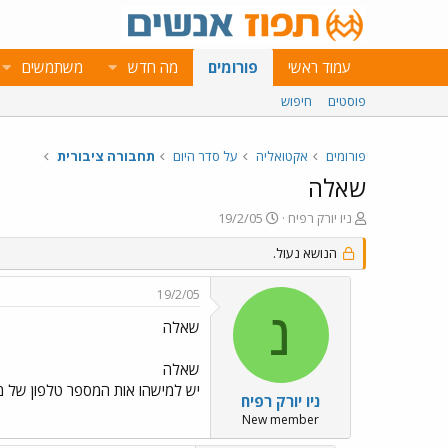
עמוד ראשי
פורומים
מה חדש
משתמשים
פוסטים
חיפוש
פורומים
אקטואליה
על סדר היום
תחבורה ציבורית
שאלה
פ
פ
ניו יורק רפיח
19/2/05
ו
ו
ת
הנושא נעול.
ר
ח
ס
ה
ם
19/2/05
נ
ב
נ
ו
ת
שאלה
ש
א
א
ר
שאלה
י
יש למישהו אות המספר טלפון של 
ך
ניו יורק רפיח
New member