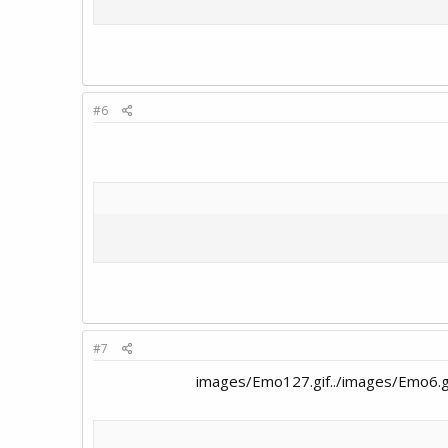
#6
#7