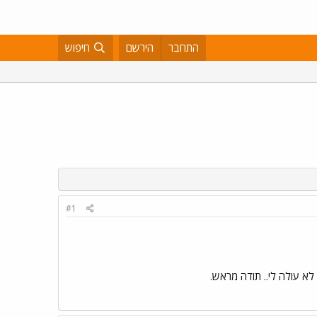
התחבר
הירשם
חיפוש
#1
 עולה לי.. תודה מראש.