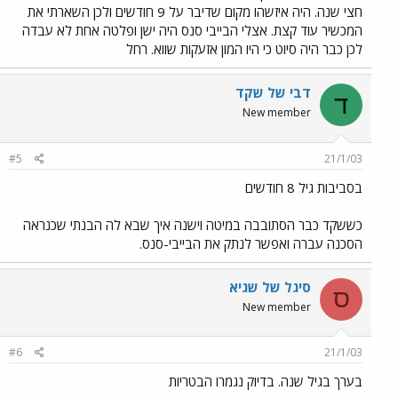
חצי שנה. היה איזשהו מקום שדיבר על 9 חודשים ולכן השארתי את
המכשיר עוד קצת. אצלי הבייבי סנס היה ישן ופלטה אחת לא עבדה
לכן כבר היה סיוט כי היו המון אזעקות שווא. רחל
דבי של שקד
ד
New member
#5
21/1/03
בסביבות גיל 8 חודשים
כששקד כבר הסתובבה במיטה וישנה איך שבא לה הבנתי שכנראה
הסכנה עברה ואפשר לנתק את הבייבי-סנס.
סיגל של שגיא
ס
New member
#6
21/1/03
בערך בגיל שנה. בדיוק נגמרו הבטריות