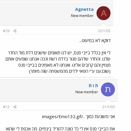
Agnetta
A
New member
#29
22/1/03
דווקא לא במיעוט...
לי אין בכלל בייבי סנס, יש לנו תאומים שישנים דלת מול החדר
שלנו. והחדר שלהם סגור בדלת רשת וככה אנחנו שומעים אותם
מצויין והם קרובים אלינו. ואנחנו לא מאמינים בבייבי סנס
(שוכנענו ע"י רופאי ילדים מהמשפחה שזה מיותר)
ת ו ת
ת
New member
#12
21/1/03
אני משוגעת כמוך ../images/Emo132.gif
את הבייבי סנס אין לי כל כוונה להוריד בינתיים. מה אכפת לי שהוא