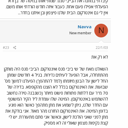
קיבלתי במתנה את הבייבי סנס. שמתי אותו במיטה של בן ולא
הפעלתי אפילו פעם אחת. כעבור איזה חודש הורדתי אותו משם.
אין לי גם אינטרקום. הבית שלנו פיצפון ובן איתנו בחדר...
Navva
N
New member
#23
22/1/03
לא רק את
השאלנו מאח של שי ביבי סנס ואינטרקום. הביבי סנס היה מותקן
מהתתחלה, אבל הופעל לעיתים נדירות. בגיל 4 חודשים שמתן
החל לישון על הבטן מיוזמתו (למד להתהפך) הפעלנו למשך מס´
שבועות. את האינטרקום בכלל לא הוצנו מהקופסא. בדירה של
70 מ"ר עם דלתות פתוחות פשוט מיותר (כשנבנה טירה נחשוב
להשתמש באינטרקום). המיטה שלו עומדת ליד הקיר המשוטף
עם החדר שלנו, ניתן לשמוע את מתן מתהפך כאשר הוא פוגע
בדופן המיטה. את האינטרקום החזרנו מהר מאוד. אני בודקת את
מתן לפני שאני הולכת לישון, וכאשר אני סתם מתעוררת. יש לי
קצת נקיפות מצפון שאולי זה לא מספיק.