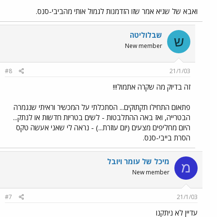
ואבא של שגיא אמר שזו הזדמנות לגמול אותי מהביבי-סנס.
שבלוליטה
ש
New member
#8
21/1/03
זה בדיוק מה שקרה אתמול!!!
פתאום התחילו תקתוקים... הסתכלתי על המכשיר וראיתי שנגמרה
הבטרייה, ואז באה ההתלבטות - לשים בטריות חדשות או לנתק...
היום מחליפים מצעים (יום עוזרת...) - נראה לי שאני אעשה טקס
הסרת בייבי-סנס.
מיכל של עומר ויובל
מ
New member
#7
21/1/03
עדיין לא ניתקנו