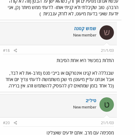
עכשיו אנחנו מפעילים אך ורק כשהוא ישן על הבטן (וזה לא קורה
הרבה). טוב שקיבלתי ולא קניתי אותו- לדעתי ממש מיותר (כן, אני
יודעת שאני בדעת מיעוט, לא לזרוק עגבניות
)
שמש קטנה
ש
New member
#18
21/1/03
התלות במכשיר היא אחת הסיבות
שבגללה לא קנינו אינטרקום או בייבי סנס (מרב-את לא לבד,
אבל אנחנו עדיין מיעוט) מי שכן משתמשת-לדעתי צריך יום אחד
(כל אחד בזמן שמתאים לו) להפסיק להשתמש וזהו. אין ברירה.
טילי2
ט
New member
#20
21/1/03
מסכימה עם מרב. אתם יודעים שאצלינו