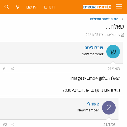
התחבר
הירשם
הורים לאחר טיפולים
שאלה...
פ
פ
שבלוליטה
21/1/03
ו
ו
ת
ר
שבלוליטה
ש
ח
ס
New member
ה
ם
נ
ב
ו
ת
#1
21/1/03
ש
א
א
ר
שאלה...../images/Emo4.gif
י
ך
מתי והאם ניתקתם את הבייבי-סנס?
2שנילי
2
New member
#2
21/1/03