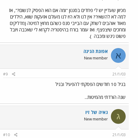
מכיוון שעדיין יש לי פחדים בסגנון "ומה אם הוא הפסיק לנשום?", אז
למה לא להשאיר? אין לנו ולא היו לנו מעולם אזעקות שווא, הילדים
מאוד אוהבים לשחק עם הבייבי סנס כשהם מחוץ למיטה (מדליקים
ומחכים שיצפצף. ואז עומר בורח בהיסטריה לקרוא לי שאכבה ויובל
פשוט ניגש ומכבה
).
אפונת הגינה
א
New member
#9
21/1/03
בגיל 10 חודשים הפסקתי להפעיל ובגיל
שנה הורדתי מהמיטות...
גאיה של זיו
ג
New member
#10
21/1/03