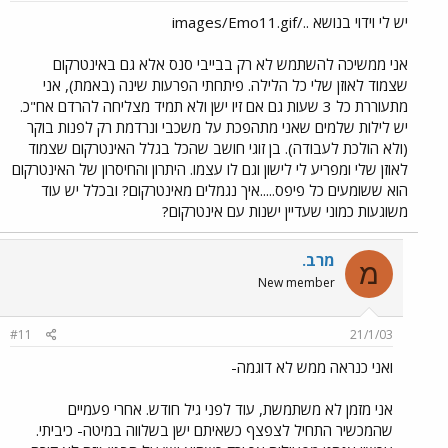
יש לי וידוי בנושא ../images/Emo11.gif
אני ממשיכה להשתמש לא רק בבייבי סנס אלא גם באינטרקום
שצמוד לאוזן שלי כל הלילה. פיתחתי הפרעות שינה (באמת), אני
מתעוררת כל 3 שעות גם אם זיו ישן ולא תמיד מצליחה להרדם אח"כ.
יש לילות שלמים שאני מתהפכת על משכבי ונרדמת רק לפנות בוקר
(ולא הולכת לעבודה). בן זוגי חושב שהכל בגלל האינטרקום שצמוד
לאוזן שלי ומפריע לי לישון וגם לו עצמו. היתרון והחיסרון של האינטרקום
הוא ששומעים כל פיפס.....איך נגמלים מאינטרקום? ובכלל יש עוד
משוגעות כמוני שעדיין ישנות עם אינטרקום?
מרב.
מ
New member
#11
21/1/03
ואני כנראה ממש לא דוגמה-
אני מזמן לא משתמשת, עוד לפני גיל חודש. אחרי פעמיים
שהמכשיר התחיל לצפצף כשאיתם ישן בשלווה במיטה- כיביתי.