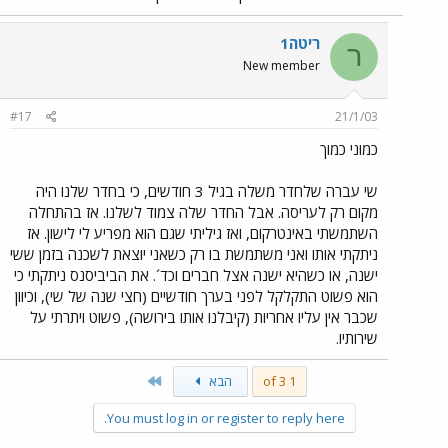
ריטה1
ר
New member
#17
21/1/03
כמוני כמוך
שי עברה שלחדר משלה בגיל 3 חודשים, כי בחדר שלנו היה
מקום רק לעריסה. אבל החדר שלה צמוד לשלנו. אז בהתחלה
השתמשתי באינטרקום, ואז גיליתי שגם הוא מפריע לי לישון. אז
ניתקתי אותו ואני משתמשת בו רק כשאני יוצאת לשכנה בזמן ששי
ישנה, או כשהיא ישנה אצל חברים וכד´. את הביביסנס ניתקתי כי
הוא פשוט התקלקל לפני בערך חודשיים (חצי שנה של שי), וכיוון
שכבר אין עליו אחריות (קיבלנו אותו בירושה), פשוט ויתרתי על
שירותיו.
Last
1 of 3
הבא
You must log in or register to reply here.