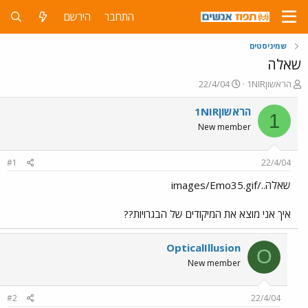
התחבר
הירשם
שמיניסטים
שאלה
פ
פ
1NIRהראשון
22/4/04
ו
ו
ת
ר
1NIRהראשון
1
ח
ס
New member
ה
ם
נ
ב
ו
ת
#1
22/4/04
ש
א
א
ר
שאלה../images/Emo35.gif
י
ך
איך אני מוצא את המיקודים של הבגרויות??
OpticalIllusion
O
New member
#2
22/4/04