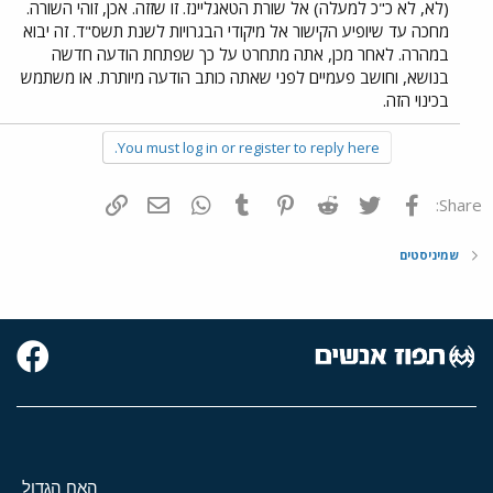
(לא, לא כ"כ למעלה) אל שורת הטאגליינז. זו שזזה. אכן, זוהי השורה.
מחכה עד שיופיע הקישור אל מיקודי הבגרויות לשנת תשס"ד. זה יבוא
במהרה. לאחר מכן, אתה מתחרט על כך שפתחת הודעה חדשה
בנושא, וחושב פעמיים לפני שאתה כותב הודעה מיותרת. או משתמש
בכינוי הזה.
You must log in or register to reply here.
פייסבוק
Twitter
Reddit
Pinterest
Tumblr
WhatsApp
דואר אלקטרוני
הוסף קישור
Share:
שמיניסטים
האח הגדול