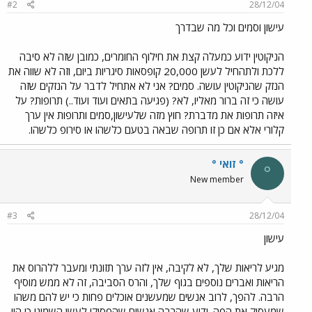
#2
28/12/04
עישון וסמים וכל מה שבדרך
הניקוטין ידוע כמעלה קצת את חילוף החומרים, כמובן שזה לא סיבה
ללכת ולתהחיל לעשן 20,000 קופסאות סיגריות ביום, וזה לא שווה את
הנזק שהניקוטין עושה. סמים? אני לא אתחיל לדבר על הנזקים שזה
עושה כי זה ברור מאליו, לא? (פגיעה בתאים ועוד ועוד..) תרופות? על
איזה תרופות את מדברת? חוץ מזה שלעישון,סמים ותרופות אין ערך
קלורי אלא אם כן זו תרופה שבאה בטעם כלשהו או סירופ כלשהו.
° זואי °
°
New member
#3
28/12/04
עישון
מגיע לריאות שלך, לא לקיבה, אין לזה ערך תזונתי ומעבר ללהרוס את
הריאות ואברים נוספים בגוף שלך, והרס הסביבה, זה לא ממש מוסיף
הרבה. להפך, לרוב אנשים שמעשנים אוכלים פחות כי יש להם משהו
שמעסיק את הפה. ידוע שהרבה אנשים שהפסיקו לעשן השמינו כי היו