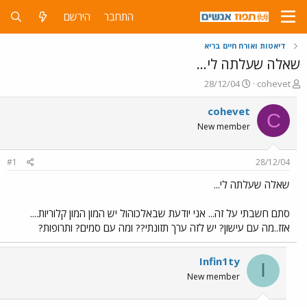
התחבר
הירשם
דיאטות ואורח חיים בריא
שאלה שעלתה לי...
פ
פ
28/12/04
cohevet
ו
ו
ת
ר
cohevet
C
ח
ס
New member
ה
ם
נ
ב
ו
ת
#1
28/12/04
ש
א
א
ר
שאלה שעלתה לי...
י
ך
סתם חשבתי על זה... אני יודעת שבאלכוהול יש המון המון קלוריות....
אזז..מה עם עישון? יש לזה ערך תזונתי?? ומה עם סמים? ותרופות?
Infin1ty
I
New member