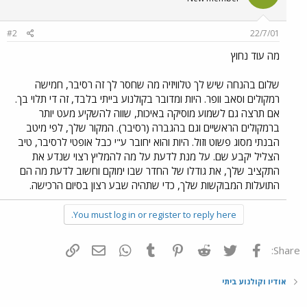
#2
22/7/01
מה עוד נחוץ
שלום בהנחה שיש לך טלוויזיה מה שחסר לך זה רסיבר, חמישה
רמקולים וסאב וופר. היות ומדובר בקולנוע בייתי בלבד, זה די תלוי בך.
אם תרצה גם לשמוע מוסיקה באיכות, שווה להשקיע מעט יותר
ברמקולים הראשיים וגם בהגברה (רסיבר). המקור שלך, לפי מיטב
הבנתי מסוג פשוט וזול. היות והוא יחובר ע"י כבל אופטי לרסיבר, טיב
הצליל יקבע שם. על מנת לדעת על מה להמליץ רצוי שנדע את
התקציב שלך, את גודלו של החדר שבו ימוקם וחשוב לדעת מה הם
התועלות המבוקשות שלך, כדי שתהיה שבע רצון בסיום הרכישה.
You must log in or register to reply here.
פייסבוק
Twitter
Reddit
Pinterest
Tumblr
WhatsApp
דואר אלקטרוני
הוסף קישור
Share:
אודיו וקולנוע ביתי