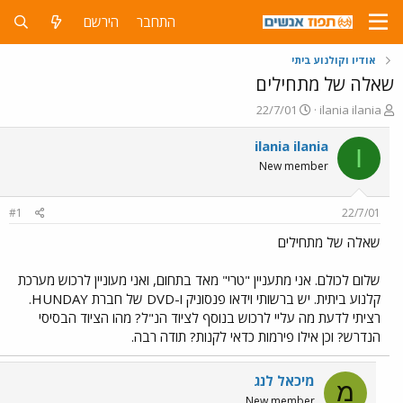
התחבר
הירשם
אודיו וקולנוע ביתי
שאלה של מתחילים
פ
פ
22/7/01
ilania ilania
ו
ו
ת
ר
ilania ilania
I
ח
ס
New member
ה
ם
נ
ב
ו
ת
#1
22/7/01
ש
א
א
ר
שאלה של מתחילים
י
ך
שלום לכולם. אני מתעניין "טרי" מאד בתחום, ואני מעוניין לרכוש מערכת
קלנוע ביתית. יש ברשותי וידאו פנסוניק ו-DVD של חברת HUNDAY.
רציתי לדעת מה עליי לרכוש בנוסף לציוד הנ"ל? מהו הציוד הבסיסי
הנדרש? וכן אילו פירמות כדאי לקנות? תודה רבה.
מיכאל לנג
מ
New member