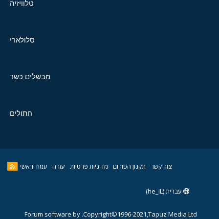
טלוויזיה
סלולארי
מבשלים כשר
חתולים
צור קשר
תקנון הפורום
מדיניות פרטיות
עזרה
עמוד ראשי
עברית (he_IL)
Forum software by
Copyright©1996-2021,Tapuz Media Ltd.