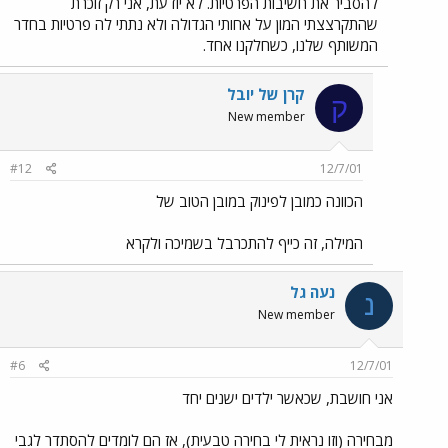
להסביר את חשיבות הפרטיות. לא יודעת, אני רק זוכרת
שהתקרצצתי המון על אחותי הגדולה ולא נתתי לה פרטיות בחדר
המשותף שלנו, כשחלקנו אחד.
קרן של יובל
ק
New member
#12
12/7/01
הכוונה כמובן לפינוק במובן הטוב של
המילה, זה כייף להתכרבל בשמיכה ולקרא
נעה גל
נ
New member
#6
12/7/01
אני חושבת, שכאשר ילדים ישנים יחד
מבחירה (וזו נראית לי בחירה טבעית), אז הם לומדים להסתדר לגבי