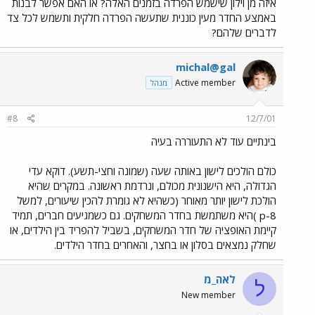
איזה מן וילון שישמש הפרדה בזמנים האלה? או האם אפשר לבנות
באמצע החדר מעין כוננית שתעשה הפרדה חלקית ותשמש לכל צד
לדברים שלהם?
michal@gal
Active member
מנהל
#8
12/7/01
בינתיים עוד לא התעוררה בעיה
כולם הולכים לישון באותה שעה (שמונה וחצי-תשע). דוקא עדי
הגדולה, היא הישנונית מכולם, ונרדמת ראשונה. במקרים שהיא
הולכת לישון יותר מאוחר (כשהיא לא גומרת להכין שיעורים, למשל
8-p )היא משתמשת בחדר המשחקים. גם כשמגיעים חברים, תמיד
קיימת האופציה של חדר המשחקים, בשביל להפריד בין הילדים, או
שחלק נמצאים בסלון או בחצר, והאחרים בחדר הילדים.
לאה_מ
ל
New member