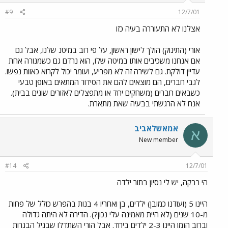
#9
12/7/01
אצלנו לא התעוררה בעיה כזו
אורי (התינוק) הולך לישון ראשון, על פי רוב במיטנ שלנו, אבל גם
אם אנחנו משכיבים אותו במיטה שלו, הוא נרדם גם כשמנורה אחת
עדיין דולקת. גם לשירה זה לא מפריע, ועומר יכול לקרוא כאוות נפשו.
לגבי חברים, הם מוצאים להם את הסידור המתאים באופן טבעי
כשבאים חברים (משחקים יחד או מתפצלים לאזורים שונים בבית).
אנח לא הרגשתי בבעיה שאת מתארת.
אמאשלאביב
א
New member
#14
12/7/01
הי רבקה, יש לי נסיון בתור ילדה
היינו 5 (ועודנו כמובן) ילדים, בן ואחריו 4 בנות בהפרש כולל של פחות
מ-10 שנים (לא היית מאמינה עלי נכון?). הדירה לא היתה גדולה
וברוב הזמן היינו 2-3 ילדים ביחד. אבל הורי השתדלו שבגיל הבגרות