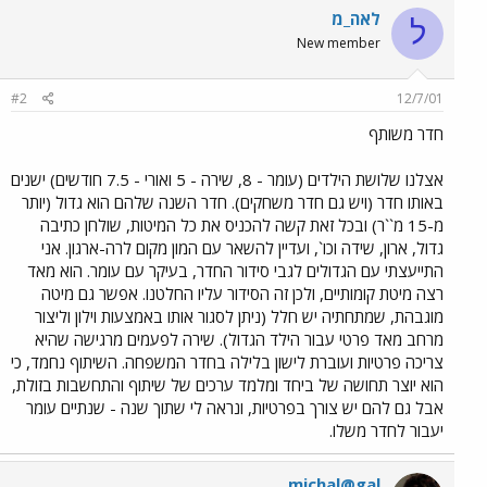
לאה_מ
ל
New member
#2
12/7/01
חדר משותף
אצלנו שלושת הילדים (עומר - 8, שירה - 5 ואורי - 7.5 חודשים) ישנים
באותו חדר (ויש גם חדר משחקים). חדר השנה שלהם הוא גדול (יותר
מ-15 מ``ר) ובכל זאת קשה להכניס את כל המיטות, שולחן כתיבה
גדול, ארון, שידה וכו`, ועדיין להשאר עם המון מקום לרה-ארגון. אני
התייעצתי עם הגדולים לגבי סידור החדר, בעיקר עם עומר. הוא מאד
רצה מיטת קומותיים, ולכן זה הסידור עליו החלטנו. אפשר גם מיטה
מוגבהת, שמתחתיה יש חלל (ניתן לסגור אותו באמצעות וילון וליצור
מרחב מאד פרטי עבור הילד הגדול). שירה לפעמים מרגישה שהיא
צריכה פרטיות ועוברת לישון בלילה בחדר המשפחה. השיתוף נחמד, כי
הוא יוצר תחושה של ביחד ומלמד ערכים של שיתוף והתחשבות בזולת,
אבל גם להם יש צורך בפרטיות, ונראה לי שתוך שנה - שנתיים עומר
יעבור לחדר משלו.
michal@gal