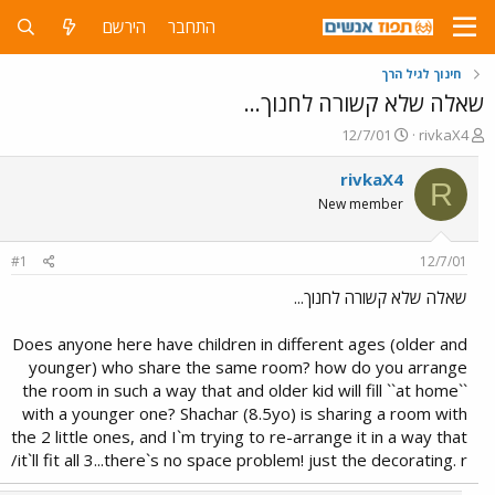
התחבר
הירשם
חינוך לגיל הרך
שאלה שלא קשורה לחנוך...
פ
פ
12/7/01
rivkaX4
ו
ו
ת
ר
rivkaX4
R
ח
ס
New member
ה
ם
נ
ב
ו
ת
#1
12/7/01
ש
א
א
ר
שאלה שלא קשורה לחנוך...
י
ך
Does anyone here have children in different ages (older and
younger) who share the same room? how do you arrange
the room in such a way that and older kid will fill ``at home``
with a younger one? Shachar (8.5yo) is sharing a room with
the 2 little ones, and I`m trying to re-arrange it in a way that
it`ll fit all 3...there`s no space problem! just the decorating. r/