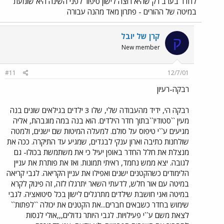
לחדר בערב רק שהיא רוצה לישון סיפור לפני השינה היא שומעת
במיטה של ההורים - פתרון מאד מהנה עבורה
קרן של יובל
ק
New member
#11
12/7/01
רבקה-רעיון
רבקה הי, ידיד מהעבודה שלי, שלו 3 ילדים בגילאים שונים בנה
מעין ``סטודיו``בתוך חדר הילדים. הוא בנה במה מוגבהת, אליה
מגיעים ע``י טיפוס על סולם. למעלה המיטות שם ישנים, ולמטה
שולחנות כתיבה וארון ענקי לבגדים, שמגיע עד התיקרה. ככה את
מנצלת את חלל החדר באופן יעיל כי את משתמשת בכולו- גם
לגובה. יצא ממש נחמד, ראיתי תמונות. ואז את פותרת את עניין
הלימודים כשהקטנים ישנים ואפילו את עניין הקריאה. לגבי קריאה
במיטה עם אור חלש, לדעתי השאר יתרגלו לזה, זה פינוק לקרא
במיטה ואני חושבת שילדים מתרגלים לישון בכל סיטואציה. לגבי
שימוש בחדר כשבאים חברים...את הקטנים את יכולה ``לפתות``
לצאת משם ע``י פעילויות. לגבי היותר גדולים,,,אולי לנסות