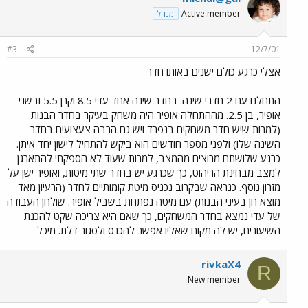
Active member
מנהל
#3
12/7/01
אצלי כרגע כולם ישנים באותו חדר
התחלנו עם 2 חדרי שינה. בחדר שינה אחד עדי 8.5 וקרן 5.5 ובשני
אופיר, בן 2.5. מההתחלה אופיר היה משחק בעיקר בחדר הבנות
(למרות שיש חדר משחקים בנפרד ויש גם הרבה צעצועים בחדר
השינה שלו) ולפני מספר חודשים הוא ביקש להתחיל לישון יחד איתן.
כרגע שלושתם מרוצים מהמצב, למרות שעוד לא הספקתי להתארגן
למצב מבחינת הריהוט, כך שכרגע יש בחדר שתי מיטות, ואופיר ישן על
מזרון נוסף. כנראה שבקרוב נכניס מיטת קומותיים לחדר (הרעיון מאד
מוצא חן בעיני הבנות) עם מיטה נפתחת בשביל אופיר. שולחן העבודה
של עדי נמצא בחדר המשחקים, כך שאם היא צריכה שקט להכנת
השיעורים, יש לה מקום שאליו אפשר להכנס ולסגור דלת. מיכל
rivkaX4
R
New member