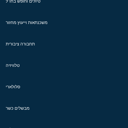
טיולים וחופש בחו"ל
משכנתאות וייעוץ מחזור
תחבורה ציבורית
טלוויזיה
סלולארי
מבשלים כשר