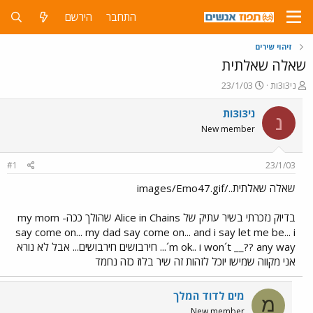
התחבר
הירשם
זיהוי שירים
שאלה שאלתית
פ
פ
ני3ו3ות
23/1/03
ו
ו
ת
ר
ני3ו3ות
נ
ח
ס
New member
ה
ם
נ
ב
ו
ת
#1
23/1/03
ש
א
א
ר
שאלה שאלתית../images/Emo47.gif
י
ך
בדיוק נזכרתי בשיר עתיק של Alice in Chains שהולך ככה- my mom
say come on... my dad say come on... and i say let me be... i
´m ok.. i won´t __?? any way... חירבושים חירבושים... אבל לא נורא
אני מקווה שמישו יוכל לזהות זה שיר בלוז כזה נחמד
מים לדוד המלך
מ
New member