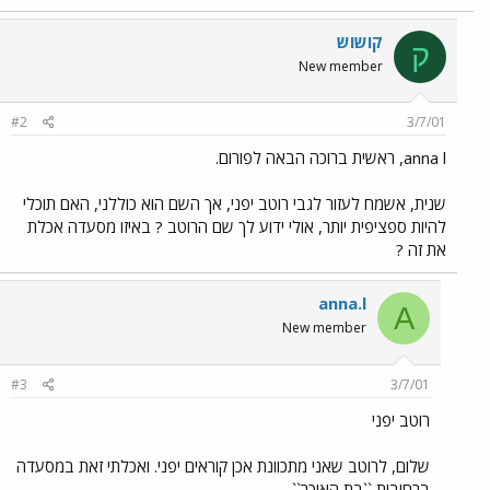
קושוש
ק
New member
#2
3/7/01
anna l, ראשית ברוכה הבאה לפורום.
שנית, אשמח לעזור לגבי רוטב יפני, אך השם הוא כוללני, האם תוכלי
להיות ספציפית יותר, אולי ידוע לך שם הרוטב ? באיזו מסעדה אכלת
את זה ?
anna.l
A
New member
#3
3/7/01
רוטב יפני
שלום, לרוטב שאני מתכוונת אכן קוראים יפני. ואכלתי זאת במסעדה
ברחובות ``בת האיכר``.