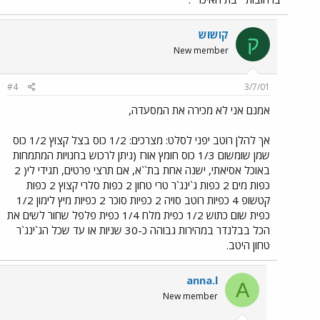
קושוש
ק
New member
#4
3/7/01
אמנם אני לא מכירה את המסעדה,
אך להלן רוטב יפני לסלט: מצרכים: 1/2 כוס בצל קצוץ 1/2 כוס
שמן שומשום 1/3 כוס חומץ אורז (ניתן לרכוש בחנויות המתמחות
באוכל אסיאתי, ישנה אחת בת``א, אם תרצי פרטים, תגידי לי( 2
כפות מים 2 כפות ג`ינג`ר טרי טחון 2 כפות סלרי קצוץ 2 כפות
קטשופ 4 כפיות רוטב סויה 2 כפיות סוכר 2 כפיות מיץ לימון 1/2
כפית שום כתוש 1/2 כפית מלח 1/4 כפית פלפל שחור לשים את
הכל בבלנדר במהירות גבוהה כ-30 שניות או עד שכל הג`ינג`ר
טחון היטב.
anna.l
A
New member