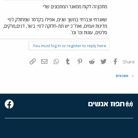
מתכון זה לקוח ממאגר המתכונים שלי
שאגרתי וצברתי במשך שנים, אפילו בקלסר שמחולק לפי
מדינות ועמים, ואח``כ יש תת-חלוקה לפי: בשר, דגים,מרקים,
סלטים, עוגות וכו` וכו`.
You must log in or register to reply here.
פייסבוק
Twitter
Reddit
Pinterest
Tumblr
WhatsApp
דואר אלקטרוני
הוסף קישור
Share:
מתכונים