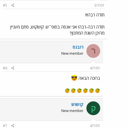
#5
3/7/01
תודה רבה!!!
תודה רבה-רבה! אני אנסה בסופ``ש. קושקוש, סתם מעניין
מהיכן השגת המתכון?
רובנס
ר
New member
#6
4/7/01
ברוכה הבאה
קושוש
ק
New member
#7
4/7/01