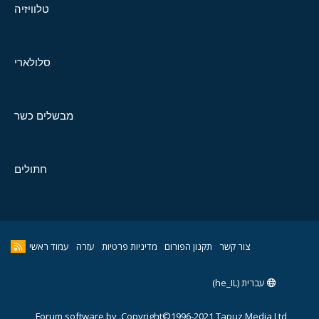
טלוויזיה
סלולארי
מבשלים כשר
חתולים
צור קשר
תקנון הפורום
מדיניות פרטיות
עזרה
עמוד ראשי
עברית (he_IL)
Forum software by
Copyright©1996-2021,Tapuz Media Ltd.