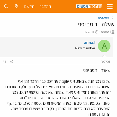
התחבר
הירשם
מתכונים
שאלה - רוטב יפני
פ
פ
3/7/01
anna.l
ו
ו
ת
ר
anna.l
A
ח
ס
New member
ה
ם
נ
ב
ו
ת
#1
3/7/01
ש
א
א
ר
שאלה - רוטב יפני
י
ך
שלום לכל הגולשים/ות. אני עוקבת אחריכם כבר הרבה זמן ואף
השתמשתי בהרבה טיפים והכנתי כמה מאכלים על סמך חלק המתכונים.
זהו אתר מאוד נחמד ואני מאוד שמחה שאיכשהו גלשתי לתוכו. לכל
הגולשים אני פונה בשאלה: האם משהו מכיר איך מכינים ``רוטב
יפאני``?.טעמתי מרוטב זה באחד המסעדות כתוספת לסלט, כמובן שף
המסעדה לא רצה לגלות סוד המתכון, רק הזכיר שיש בו מרכיב שורש
הג`ינג`יר. תודה