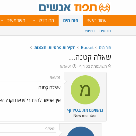
עמוד ראשי
פורומים
מה חדש
משתמשים
פוסטים
חיפוש
פורומים
Bucket
חקירות פרטיות והצצות
שאלה קטנה...
פ
פ
משועממת בטירוף
9/6/01
ו
ו
ת
ר
9/6/01
ח
ס
מ
שאלה קטנה...
ה
ם
נ
ב
ו
ת
איך אפשר להיות בלש או חוקר? הא
ש
א
משועממת בטירוף
א
ר
י
New member
ך
9/6/01