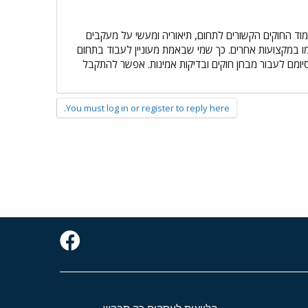
מוד החוקים הקשורים לתחום, תיאוריה ומעשי על מעקבים
מו במקצועות אחרים. כך שמי שבאמת מעוניין לעבוד בתחום
צבאי או משטרתי, חייב למעשה לחפש לעבוד כמתמחה במשרד חקירות במשך 3 שנים ובסיומם לעבור מבחן חוקים ובדיקות אמינות. אפשר להתקבל
You must log in or register to reply here.