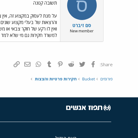
ס
תשובה קטנה
על מנת לעסוק במקצוע זה, אין צ
והרצאות של בעלי מקצוע שונים ו
סם זיברט
New member
למשרד חקירות גם מי שלא למד בק
פייסבוק
Twitter
Reddit
Pinterest
Tumblr
WhatsApp
דואר אלקטרונ
הוסף קי
Share:
פורומים
Bucket
חקירות פרטיות והצצות