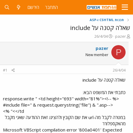
התחבר
הירשם
תכנות CSHTML ו-ASP
שאלה קטנה על include
פ
פ
26/4/04
pazer
ו
ו
ת
ר
pazer
P
ח
ס
New member
ה
ם
נ
ב
ו
ת
#1
26/4/04
ש
א
א
ר
שאלה קטנה על include
י
ך
כתבתי את המשפט הבא:
<% response.write " <td height="693" width="81%"><!--
#include file=" & request.querystring("file") & ".asp-->
</td>" %>​
במטרה לקבל מה-url את שם הקובץ ולהציגו. זאת ההודעה שאני מקבל
מהאקספלורר
Microsoft VBScript compilation error '800a0401' Expected