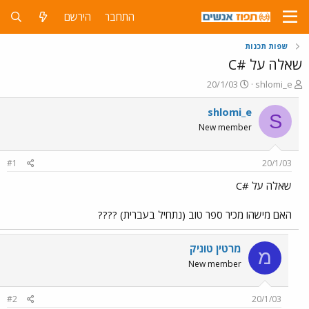
התחבר
הירשם
שפות תכנות
שאלה על #C
פ
פ
20/1/03
shlomi_e
ו
ו
ת
ר
shlomi_e
S
ח
ס
New member
ה
ם
נ
ב
ו
ת
#1
20/1/03
ש
א
א
ר
שאלה על #C
י
ך
האם מישהו מכיר ספר טוב (נתחיל בעברית) ????
מרטין טוניק
מ
New member
#2
20/1/03