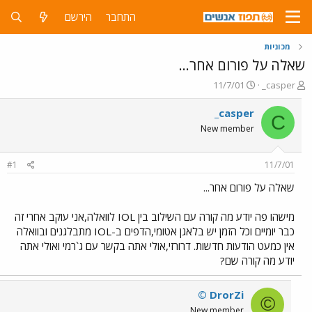
התחבר
הירשם
מכוניות
שאלה על פורום אחר...
פ
פ
11/7/01
_casper
ו
ו
ת
ר
_casper
C
ח
ס
New member
ה
ם
נ
ב
ו
ת
#1
11/7/01
ש
א
א
ר
שאלה על פורום אחר...
י
ך
מישהו פה יודע מה קורה עם השילוב בין IOL לוואלה,אני עוקב אחרי זה
כבר יומיים וכל הזמן יש בלאגן אטומי,הדפים ב-IOL מתבלגנים ובוואלה
אין כמעט הודעות חדשות. דרורזי,אולי אתה בקשר עם ג`רמי ואולי אתה
יודע מה קורה שם?
© DrorZi
©
New member