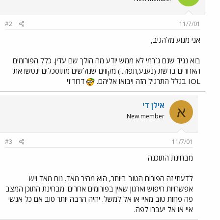
#2
11/7/01
אני מנוע מלהגיב,
בוא נגיד שגם ג`רמי לא ממש יודע מה הולך שם עדין. כלל הפורומים
האחרים ברשת (נענע,תפוז...) מקווים שגולשים מתוסכלים ינטשו את
IOL בגלל התרגיל הזה ויבואו אליהם.
דרור זי
אילן די
א
New member
#3
11/7/01
מבחינת התוכנה
לדעתי זה הפורום הטוב ביותר, הוא מהיר מאד. נוח מאד ויש
אפשרויות חיפוש וארגון שאין בפורומים אחרים. מבחינת התוכן המצב
פה פחות טוב מאיי או אל למשל. יהיה הרבה יותר טוב אם כל אנשי
איי או אל יעברו לפה.