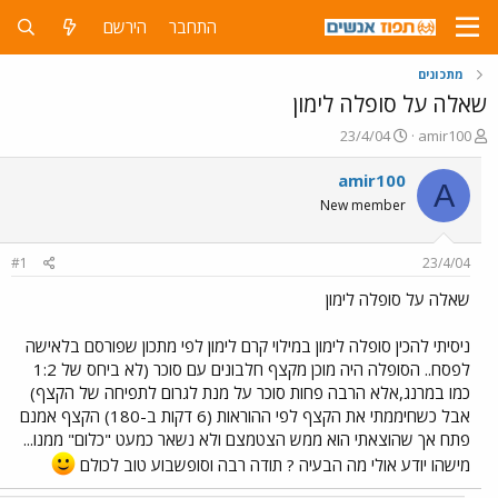
התחבר
הירשם
מתכונים
שאלה על סופלה לימון
פ
פ
23/4/04
amir100
ו
ו
ת
ר
amir100
A
ח
ס
New member
ה
ם
נ
ב
ו
ת
#1
23/4/04
ש
א
א
ר
שאלה על סופלה לימון
י
ך
ניסיתי להכין סופלה לימון במילוי קרם לימון לפי מתכון שפורסם בלאישה
לפסח.. הסופלה היה מוכן מקצף חלבונים עם סוכר (לא ביחס של 1:2
כמו במרנג,אלא הרבה פחות סוכר על מנת לגרום לתפיחה של הקצף)
אבל כשחיממתי את הקצף לפי ההוראות (6 דקות ב-180) הקצף אמנם
פתח אך שהוצאתי הוא ממש הצטמצם ולא נשאר כמעט "כלום" ממנו...
מישהו יודע אולי מה הבעיה ? תודה רבה וסופשבוע טוב לכולם