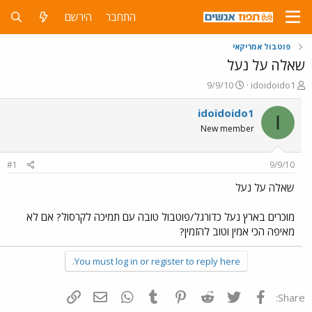
התחבר
הירשם
פוטבול אמריקאי
שאלה על נעל
פ
פ
9/9/10
idoidoido1
ו
ו
ת
ר
idoidoido1
I
ח
ס
New member
ה
ם
נ
ב
ו
ת
#1
9/9/10
ש
א
א
ר
שאלה על נעל
י
ך
מוכרים בארץ נעל כדורגל/פוטבול טובה עם תמיכה לקרסול? אם לא
מאיפה הכי אמין וטוב להזמין?
You must log in or register to reply here.
פייסבוק
Twitter
Reddit
Pinterest
Tumblr
WhatsApp
דואר אלקטרוני
הוסף קישור
Share: