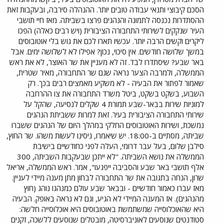
הסכם קיבוצי ותנאי עבודה טובים יותר. ההנהלה סירבה, ובעקבות זאת
ההסתדרות נכנסה לתמונה והנהגים פרצו בשביתה. מאז חיי תושבי
העיר שנקקים לשירותי התחבורה הציבורית (ויש רבים כאלה) הפכו
ליקרים וקשים הרבה יותר. עכשיו תארו לכם את גוש בלי אוטובוסים
במשך שלושה חודשים. אין סיכוי, נכון? אפילו לא לשלושה ימים. אבל
באר שבע? שיסתדרו לבד. זה לא מעניין את שר האוצר, לא את ראש
הממשלה, ולמרבה הצער נראה שגם שר התחבורה, מאיר שטרית,
שאמור לפתור את הבעיה - לא משקיע מאמצים רבים בכך. רק
השבוע, בשקט בשקט, ביטל משרד התחבורה את צו ההרחבה
למוניות שירות בבאר-שבע תמורת 4 שקלים לנסיעה, שהקל על
שירותי התחבורה הציבורית בעיר. זאת למרות ששביתת הנהגים
נמשכת, ושירות האוטובוסים החלקי במהלך היום של הנהגים ששברו
שביתה, מסתיים ב-18:00. יש שיאמרו, ניסינו לעשות משהו. שר החוץ,
סילבן שלום, בעל עבר דרומי, העלה לפני כחודשיים בישיבת
הממשלה את נושא השביתה. "לא ייתכן שבעקבות השביתה, 300
אלף תושבי באר שבע והסביבה ייפגעו", אמר. ראש הממשלה, אריאל
שרון, הנחה בתגובה את שר התחבורה לבחון מתן מענה מיידי לעניין.
מאז עברו כאמור חודשיים - ובבאר שבע עולם כמנהגו נוהג (חוץ
מהנהגים). אז המענה המיידי לא הגיע, וגם לא נראה באופק. הבעיה
היא שהאוכלוסייה שמשתמשת באוטובוסים היא אוכלוסייה חלשה:
סטודנטים שנוסעים לאוניברסיטה, מובטלים שנוסעים ללשכה, זקנים