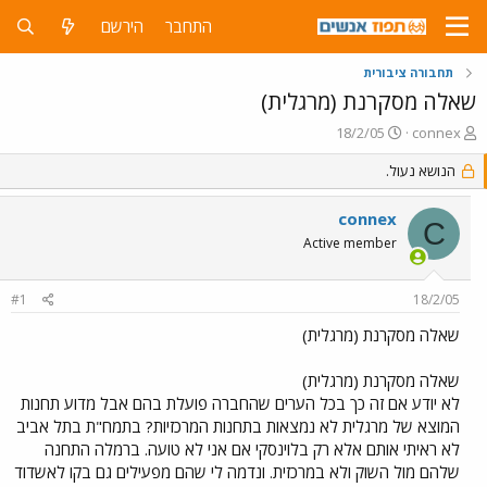
התחבר
הירשם
תחבורה ציבורית
שאלה מסקרנת (מרגלית)
פ
פ
18/2/05
connex
ו
ו
ת
הנושא נעול.
ר
ח
ס
ה
ם
connex
C
נ
ב
Active member
ו
ת
ש
א
א
ר
#1
18/2/05
י
ך
שאלה מסקרנת (מרגלית)
שאלה מסקרנת (מרגלית)
לא יודע אם זה כך בכל הערים שהחברה פועלת בהם אבל מדוע תחנות
המוצא של מרגלית לא נמצאות בתחנות המרכזיות? בתמח"ת בתל אביב
לא ראיתי אותם אלא רק בלוינסקי אם אני לא טועה. ברמלה התחנה
שלהם מול השוק ולא במרכזית. ונדמה לי שהם מפעילים גם בקו לאשדוד