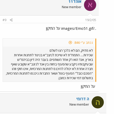
אוהד11
א
New member
#9
19/2/05
../images/Emo51.gif על התיקון
נכתב ע"י 846:
לא מדויק, הם לא כלכך רצו לשלם
שכירות.... התמח"ת לא שייכת לניצב"א בניגוד לתחנות אחרות
בארץ, אגד הוא רק אחד השותפים. בעבר היה דיון בביהמ"ש
שבעיקבותיו ניקבע שהסעיף בחוזה בין אגד לניצב"א שקובע שאף
חברה אחרת לא יכולה להיכנס לתחנות המרכזיות, אינו חוקי וזהו
"הסכם כובל" הסעיף בוטל ושאר החברות ניכנסו לתחנות המרכזיות,
בתשלום דמי שכירות כמובן.
על התיקון
ה דרומי
ה
New member