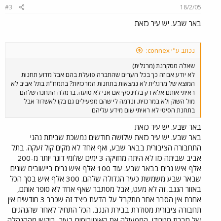
#3
18/2/05
באר שבע. יש עיר כזאת
נכתב ע"י connex:
שאלה מסקרנת (מרגלית)
לא יודע אם זה כך בכל הערים שהחברה פועלת בהם אבל מדוע תחנות
המוצא של מרגלית לא נמצאות בתחנות המרכזיות? בתמח"ת בתל אביב לא
ראיתי אותם אלא רק בלוינסקי אם אני לא טועה. ברמלה התחנה שלהם
מול השוק ולא במרכזית. ונדמה לי שהם מפעילים גם בקו לאשדוד אבל
בתחנת הסיטי לא ראיתי שום מידע עליהם
באר שבע. יש עיר כזאת
באר שבע. יש עיר כזאת שלושה חודשים נמשכת שביתת נהגי
התחבורה הציבורית בבאר שבע, ואף אחד לא מקים קול זעקה. בתל
אביב שביתה כזו לא היתה מחזיקה 3 ימים שלומי דונר יותר מ-200
אלף איש גרים בבאר שבע. עוד 100 אלף איש גרים ביישובים שונים
שבאר שבע משמשת כעיר הגדולה שלהם. 300 אלף איש בסך הכל
באזור הנגב. זה לא מעט, אבל מסתבר שאף אחד לא סופר אותם,
אחרת אין הסבר אחר מתקבל על הדעת כיצד זה שכבר 3 חודשים אין
תחבורה ציבורית מסודרת בבירת הנגב. הכל התחיל לאחר שהנהגים
של חברת מטרודן, המפעילה את האוטובוסים בעיר, ביקשו מההנהלה