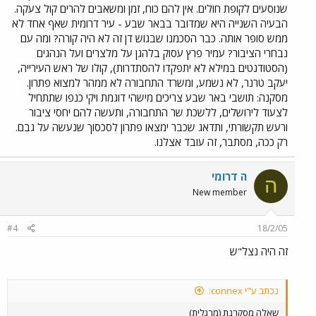
שנוסעים לקופת חולים. אין להם כוח, זמן ומשאבים להרים קול צעקה.
הבעיה השנייה היא שמדובר בבאר שבע - עיר דרומית שאף אחד לא
ממש סופר אותה. כבר הסכמנו שבגוש דן זה לא היה קורה? ומה עם
נבחרי הציבור? עמיר פרץ עסוק בלהגן על מלצרים ועל הנהגים
(הסטודנטים במילא לא יתפקדו להסתדרות), קולו של ראש העירייה,
יעקב טרנר, לא נשמע, ומשרד התחבורה לא ממהר למצוא פתרון.
מסקנה: תושבי באר שבע צריכים מישהי דוגמת ויקי כנפו שתתחיל
לצעוד לירושלים, ללשכת שר התחבורה, ותעשה להם יחסי ציבור
ורעש תקשורתי, ותדאג שכבר ימצאו פתרון לסכסוך שנעשה על גבם.
רק ככה, מסתבר, זה עובד אצלנו.
ה דרומי
ה
New member
#4
18/2/05
זה היה נצל"ש
נכתב ע"י connex:
שאלה מסקרנת (מרגלית)