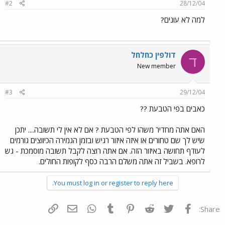
#2
28/12/04
למה לא עונים?
דולפין כחלחל
ד
New member
#3
29/12/04
כאבים בפי הטבעת ??
האם אתה מחדיר משהו לפי הטבעת ? אם לא אין לי תשובה.... יתכן
שיש לך שם טחורים או איזה איזור רגיש ובזמן הגמירה הכיווצים גורמים
לעודף תחושה באיזור הזה. אם אתה רוצה לקבל תשובה מוסמכת - גש
לרופא. בשביל זה אתה משלם הרבה כסף לקופות החולים.
You must log in or register to reply here.
פייסבוק
Twitter
Reddit
Pinterest
Tumblr
WhatsApp
דואר אלקטרוני
הוסף קישור
Share: