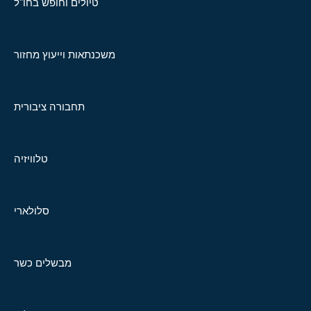
טיולים וחופש בחו"ל
משכנתאות וייעוץ מחזור
תחבורה ציבורית
טלוויזיה
סלולארי
מבשלים כשר