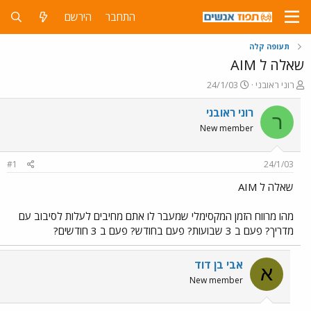
התחבר
הירשם
תעופה קלה
שאלה ל AIM
פ
פ
רוני ראובני
24/1/03
ו
ו
ת
ר
רוני ראובני
ר
ח
ס
New member
ה
ם
נ
ב
ו
ת
#1
24/1/03
ש
א
א
ר
שאלה ל AIM
י
ך
מהו מרווח הזמן המקסימלי שמעבר לו אתם מחיבים לעלות לסיבוב עם
מדריך? פעם ב 3 שבועות? פעם בחודש? פעם ב 3 חודשים?
אבי בן דוד
א
New member