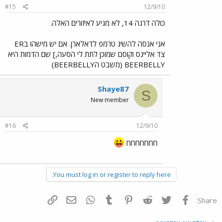
#15
12/9/10
כולה דרגה 14, לא מגיע לאיזורים האלה.
אני אנסה להשיג טרמפ לדאלארן. אם יש מישהו בER
צד אליינס וקוסם שמוכן לתת לי הסעה,] שם הדמות היא
BEERBELLY (משבט הBEERBELLY)
Shaye87
S
New member
#16
12/9/10
חחחחחחח
You must log in or register to reply here.
פייסבוק
Twitter
Reddit
Pinterest
Tumblr
WhatsApp
דואר אלקטרוני
הוסף קישור
Share: