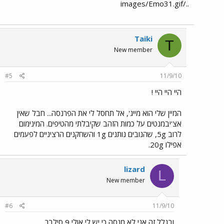
../images/Emo31.gif
Taiki
T
New member
#5
11/9/10
היי היי היי !
המיין שלי הוא מייג', אל תחסל לי את הפרנסה... חבל שאין
אצ'יבמנטים על כמות הזהב שקיבלתי מהטיפים. המינימום
לרוב 5g, שהנובים נותנים 1g והשחקנים הרציניים לפעמים
אפילו 20g.
lizard
L
New member
#6
11/9/10
ובגלל זה אני לא מנסה כי יש לי אולי 9 סילבר