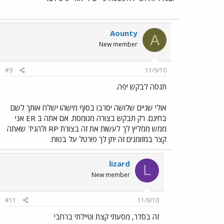
Aounty
A
New member
#9
11/9/10
תנסה לבקש יפה.
אולי שניים שלושה יסרבו בסוף מישהו ישלח אותך לשם
בחינם. רק תבקש בצורה מנומסת. אם אתה ב ER אני
ממש ממליץ לך לעשות את זה בצורת RP ולהגיד שאתה
קצר במזומנים זה יתן לך פורטל על בטוח.
lizard
L
New member
#11
11/9/10
זה בסדר, מסעתי קצת וטיילתי ברחבי