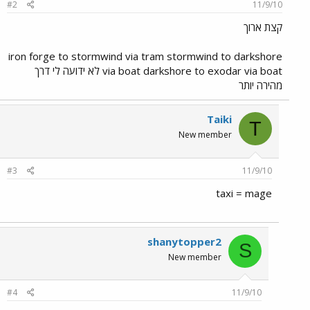
#2
11/9/10
קצת ארוך
iron forge to stormwind via tram stormwind to darkshore
via boat darkshore to exodar via boat לא ידועה לי דרך
מהירה יותר
Taiki
T
New member
#3
11/9/10
taxi = mage
shanytopper2
S
New member
#4
11/9/10