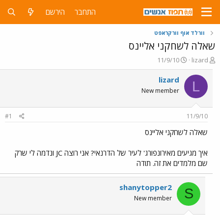
התחבר
הירשם
וורלד אוף וורקראפט
שאלה לשחקני אליינס
פ
פ
11/9/10
lizard
ו
ו
ת
ר
lizard
L
ח
ס
New member
ה
ם
נ
ב
ו
ת
#1
11/9/10
ש
א
א
ר
שאלה לשחקני אליינס
י
ך
איך מגיעים מאירונפורג' לעיר של הדרנאי? אני רוצה JC ונדמה לי שרק
שם מלמדים את זה. תודה
shanytopper2
S
New member