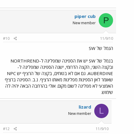
piper cub
P
New member
#10
11/9/10
הנמל של SW
בנמל של SW יש את הספינה שמפליגה ל-NORTHREND
ובקצה השני, הקצה הדרומי, ישנה הספינה שמפליגה ל-
AUBERDINE. גם אם לא בטוחים, בקצה של הרציף יש NPC
שאומר לאן הספינות מפליגות מאותו הרציף. נ.ב. הספיגה ברציף
האמצעי לא מפליגה לשום מקום. אולי בהרחבה הבאה יהיה לה
שימוש.
lizard
L
New member
#12
11/9/10