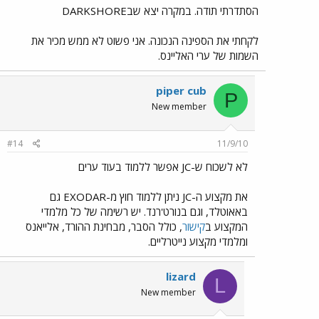
הסתדרתי תודה. במקרה יצא שבDARKSHORE
לקחתי את הספינה הנכונה. אני פשוט לא ממש מכיר את
השמות של ערי האליינס.
piper cub
P
New member
#14
11/9/10
לא לשכוח ש-JC אפשר ללמוד בעוד ערים
את מקצוע ה-JC ניתן ללמוד חוץ מ-EXODAR גם
באאוטלד, וגם בנורט'רנד. יש רשימה של כל מלמדי
המקצוע ב
קישור
, כולל הסבר, מבחינת ההורד, אלייאנס
ומלמדי מקצוע נייטרליים.
lizard
L
New member