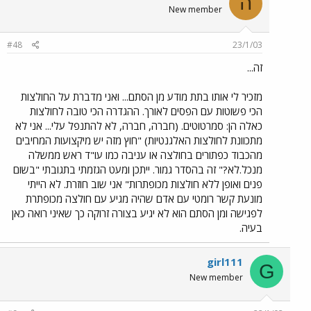
ה
New member
#48
23/1/03
זה...
מזכיר לי אותו בתת מודע מן הסתם... ואני מדברת על החולצות
הכי פשוטות עם הפסים לאורך. ההגדרה הכי טובה לחולצות
כאלה הן: סמרטוטים. (חברה, חברה, לא להתנפל עלי... אני לא
מתכוונת לחולצות האלגנטיות) "חוץ מזה יש מיקצועות המחיבים
מהכבוד כפתורים בחולצה או עניבה כמו עו"ד ראש ממשלה
מנכל.לא?" זה בהסדר גמור. ייתכן ומעט הגזמתי בתגובתי "בשום
פנים ואופן ללא חולצות מכופתרות" אני שוב חוזרת. לא הייתי
מונעת קשר רומטי עם אדם שהיה מגיע עם חולצה מכופתרת
לפגישה ומן הסתם הוא לא יגיע בצורה זרוקה כך שאיני רואה כאן
בעיה.
girl111
G
New member