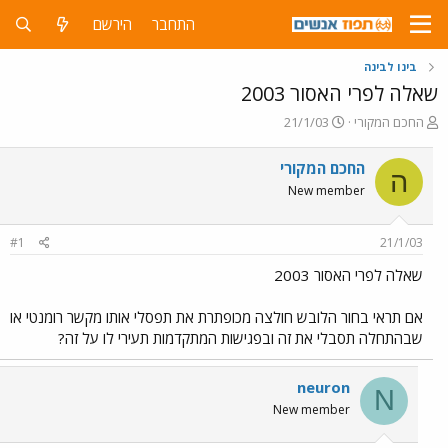
התחבר
הירשם
בינו לבינה
שאלה לפרי האסור 2003
פ
פ
החכם המקורי
21/1/03
ו
ו
ת
ר
החכם המקורי
ה
ח
ס
New member
ה
ם
נ
ב
ו
ת
#1
21/1/03
ש
א
א
ר
שאלה לפרי האסור 2003
י
ך
אם תראי בחור הלובש חולצה מכופתרת את תפסלי אותו מקשר רומנטי או
שבהתחלה תסבלי את זה ובפגישות המתקדמות תעירי לו על זה?
neuron
N
New member