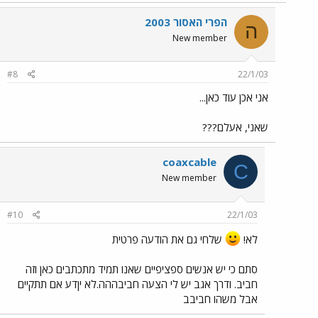
הפרי האסור 2003
ה
New member
#8
22/1/03
אני אכן עוד כאן...
שאני, אעלם???
coaxcable
C
New member
#10
22/1/03
לא!
שלחי גם את הודעה פרטית
סתם כי יש אנשים ספציפיים שאנו תמיד מתכתבים כאן וזה
חביב. ודרך אגב יש לי הצעה חביבההה.לא יןדע אם תתקיים
אבל משהו חביבב