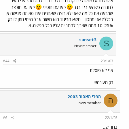
אישה תהא טיפשה לזרוקו גבר בגלל בבגד למה מה? אני מעיר
לחברה כשהיא בלי בגד
? או עם חוטיני
? או על חולצה
שמראה את כל מה שאני לא רוצה שאחרים יארו סאותה פגישה אן
בכלל? אני מתכוון - נושא הביגוד הוא חשוב אבל הייתי נותן לו רק
10-25% ממה שצריך להתביית עליו בכל פגישה. א
sunset3
S
New member
#44
23/1/03
אני לא פוסלת
רק מעירה!!!
הפרי האסור 2003
ה
New member
#6
22/1/03
ברור ש...