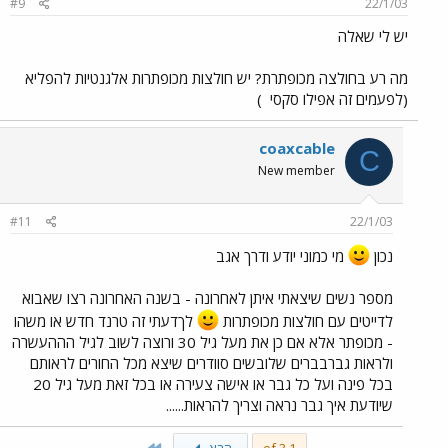
#9
22/1/03
יש לי שאלה
מה רע בחולצה מכופתרת? יש חולצות מכופתרות אלגנטיות להפליא
(לפעמים זה אפילו סקסי
)
coaxcable
C
New member
#11
22/1/03
נכון
מי כמוני יודע ודרך אגב
מספר נשים שיצאתי איתן לאחרונה - בשנה האחרונה רצו שאבוא
לדייטים עם חולצות מכופתרות
לךדעתי זה טרנד חדש או משהו
- מכופתר אלא אם כן את מעל גיל 30 ורוצה לשוב לגיל הההעשרה
ולראות גברבברים שלובשים סוודרים שיצא מכל החורים לראותם
בכל פינה ועל כל גבר או אישה צעירה או בכל זאת מעל גיל 20
שיודעת איך גבר נראה וצריך להראות......
Last