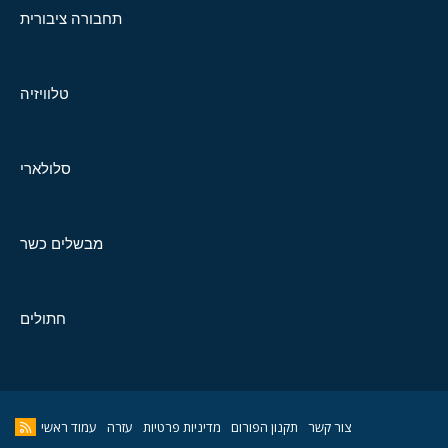
תחבורה ציבורית
טלוויזיה
סלולארי
מבשלים כשר
חתולים
צור קשר
תקנון הפורום
מדיניות פרטיות
עזרה
עמוד ראשי