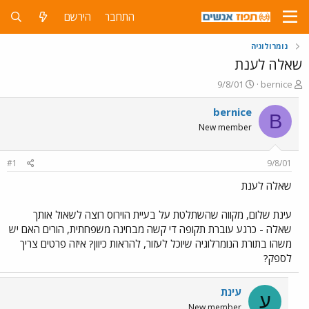
התחבר
הירשם
נומרולוגיה
שאלה לענת
פ
פ
9/8/01
bernice
ו
ו
ת
ר
bernice
B
ח
ס
New member
ה
ם
נ
ב
ו
ת
#1
9/8/01
ש
א
א
ר
שאלה לענת
י
ך
עינת שלום, מקווה שהשתלטת על בעיית הוירוס רוצה לשאול אותך
שאלה - כרגע עוברת תקופה די קשה מבחינה משפחתית, הורים האם יש
משהו בתורת הנומרלוגיה שיוכל לעזור, להראות כיוון? איזה פרטים צריך
לספק?
עינת
ע
New member