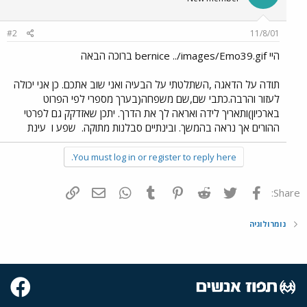
#2
11/8/01
היי bernice ../images/Emo39.gif ברוכה הבאה
תודה על הדאגה ,השתלטתי על הבעיה ואני שוב אתכם. כן אני יכולה
לעזור והרבה.כתבי שם,שם משפחה(בערך מספרי לפי הפרוט
בארכיון)ותאריך לידה ואראה לך את הדרך. יתכן שאזדקק גם לפרטי
ההורים אך נראה בהמשך. ובינתיים סבלנות מתוקה.
שפע ו
עינת
You must log in or register to reply here.
פייסבוק
Twitter
Reddit
Pinterest
Tumblr
WhatsApp
דואר אלקטרוני
הוסף קישור
Share:
נומרולוגיה