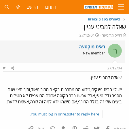
התחבר
הירשם
ציפורים בטבע וצפרות
שאלה למביני עניין.
פ
פ
ראיס מוקטעה
27/12/04
ו
ו
ת
ר
ראיס מוקטעה
ר
ח
ס
New member
ה
ם
נ
ב
ו
ת
#1
27/12/04
ש
א
א
ר
שאלה למביני עניין.
י
ך
יש לי בבית פינקים,כידוע הם מתרבים בקצב מהיר מאוד,ותוך חצי שנה
מספר גדל פי 5,אבל עכשיו כבר תקופה ארוכה הם אפילו לא מטילים
ביצים.אולי זה בגלל החורף,אם מישהו יודע למה זה קורה,אשמח לדעת.
You must log in or register to reply here.
פייסבוק
Twitter
Reddit
Pinterest
Tumblr
WhatsApp
דואר אלקטרוני
הוסף קישור
Share: