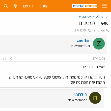
התחבר
הירשם
טיולים וידיעת הארץ
שאלה למבינים
פ
פ
27/12/04
znufkin
ו
ו
ת
ר
znufkin
Z
ח
ס
New member
ה
ם
נ
ב
ו
ת
#1
27/12/04
ש
א
א
ר
שאלה למבינים
י
ך
תגידו מישהו יודע מי מסמן את הסימוני שבילים? אני מתכוון שהאם יש
מישהו שזה הפרנסה שלו
ה דרומי
ה
New member