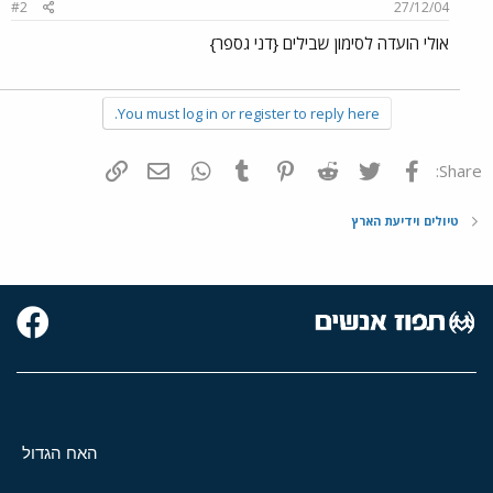
#2
27/12/04
אולי הועדה לסימון שבילים {דני גספר}
You must log in or register to reply here.
פייסבוק
Twitter
Reddit
Pinterest
Tumblr
WhatsApp
דואר אלקטרוני
הוסף קישור
Share:
טיולים וידיעת הארץ
האח הגדול