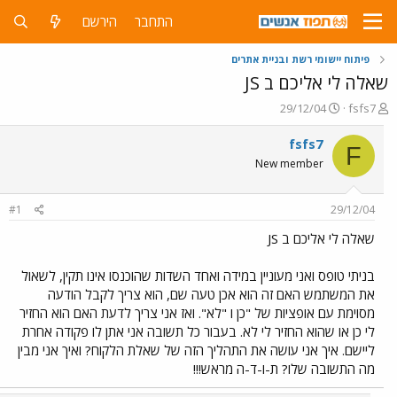
התחבר
הירשם
פיתוח יישומי רשת ובניית אתרים
שאלה לי אליכם ב JS
פ
פ
29/12/04
fsfs7
ו
ו
ת
ר
fsfs7
F
ח
ס
New member
ה
ם
נ
ב
ו
ת
#1
29/12/04
ש
א
א
ר
שאלה לי אליכם ב JS
י
ך
בניתי טופס ואני מעוניין במידה ואחד השדות שהוכנסו אינו תקין, לשאול
את המשתמש האם זה הוא אכן טעה שם, הוא צריך לקבל הודעה
מסוימת עם אופציות של "כן ו "לא". ואז אני צריך לדעת האם הוא החזיר
לי כן או שהוא החזיר לי לא. בעבור כל תשובה אני אתן לו פקודה אחרת
ליישם. איך אני עושה את התהליך הזה של שאלת הלקוח? ואיך אני מבין
מה התשובה שלו? ת-ו-ד-ה מראש!!!