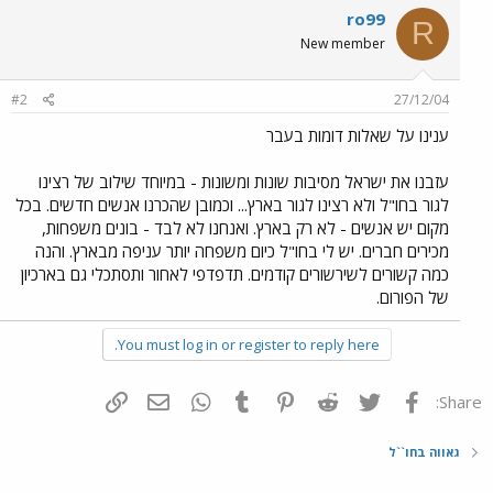
ro99
R
New member
#2
27/12/04
ענינו על שאלות דומות בעבר
עזבנו את ישראל מסיבות שונות ומשונות - במיוחד שילוב של רצינו
לגור בחו"ל ולא רצינו לגור בארץ... וכמובן שהכרנו אנשים חדשים. בכל
מקום יש אנשים - לא רק בארץ. ואנחנו לא לבד - בונים משפחות,
מכירים חברים. יש לי בחו"ל כיום משפחה יותר עניפה מבארץ. והנה
כמה קשורים לשירשורים קודמים. תדפדפי לאחור ותסתכלי גם בארכיון
של הפורום.
You must log in or register to reply here.
פייסבוק
Twitter
Reddit
Pinterest
Tumblr
WhatsApp
דואר אלקטרוני
הוסף קישור
Share:
גאווה בחו``ל