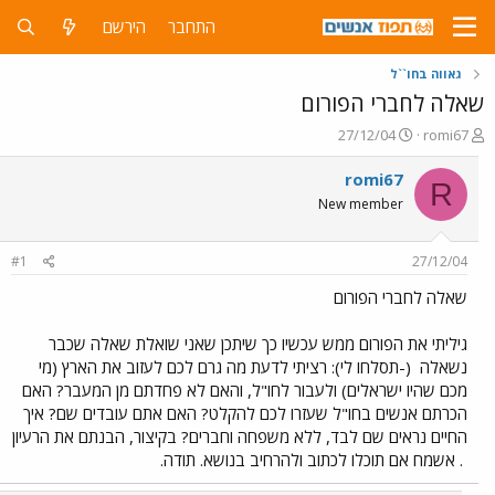
התחבר
הירשם
גאווה בחו``ל
שאלה לחברי הפורום
פ
פ
27/12/04
romi67
ו
ו
ת
ר
romi67
R
ח
ס
New member
ה
ם
נ
ב
ו
ת
#1
27/12/04
ש
א
א
ר
שאלה לחברי הפורום
י
ך
גיליתי את הפורום ממש עכשיו כך שיתכן שאני שואלת שאלה שכבר
נשאלה
(-תסלחו לי): רציתי לדעת מה גרם לכם לעזוב את הארץ (מי
מכם שהיו ישראלים) ולעבור לחו"ל, והאם לא פחדתם מן המעבר? האם
הכרתם אנשים בחו"ל שעזרו לכם להקלט? האם אתם עובדים שם? איך
החיים נראים שם לבד, ללא משפחה וחברים? בקיצור, הבנתם את הרעיון
. אשמח אם תוכלו לכתוב ולהרחיב בנושא. תודה.