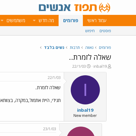
עמוד ראשי
פורומים
מה חדש
משתמשים
פוסטים
חיפוש
פורומים
גאווה
תרבות
נשים בלבד
שאלה לזמרת..
פ
פ
22/1/03
inbal19
ו
ו
ת
ר
22/1/03
ח
ס
I
שאלה לזמרת..
ה
ם
נ
ב
ו
ת
תגידי, היית אתמול,במקרה, בצוותא
ש
א
inbal19
א
ר
י
New member
ך
23/1/03