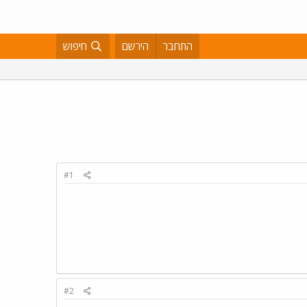
התחבר
הירשם
חיפוש
#1
#2