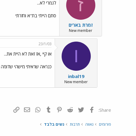
ז
לגמרי לא...
סתם הייתי בת"א וחזרתי
זמרת בארים
New member
23/1/03
I
או קיי ,אז זאת לא היית את...
כנראה שראיתי מישהי שדומה לך
inbal19
New member
פייסבוק
Twitter
Reddit
Pinterest
Tumblr
WhatsApp
דואר אלקטרונ
הוסף קי
Share:
פורומים
גאווה
תרבות
נשים בלבד