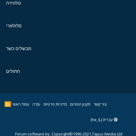
טלוויזיה
סלולארי
מבשלים כשר
חתולים
צור קשר
תקנון הפורום
מדיניות פרטיות
עזרה
עמוד ראשי
עברית (he_IL)
Forum software by
Copyright©1996-2021,Tapuz Media Ltd.