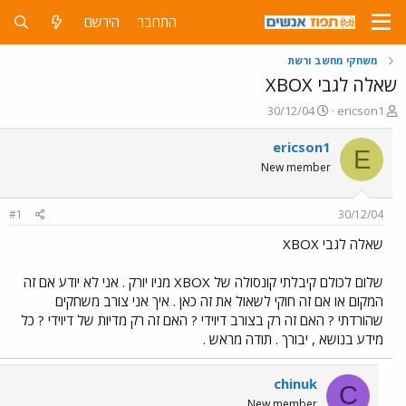
התחבר
הירשם
משחקי מחשב ורשת
שאלה לגבי XBOX
פ
פ
30/12/04
ericson1
ו
ו
ת
ר
ericson1
E
ח
ס
New member
ה
ם
נ
ב
ו
ת
#1
30/12/04
ש
א
א
ר
שאלה לגבי XBOX
י
ך
שלום לכולם קיבלתי קונסולה של XBOX מניו יורק . אני לא יודע אם זה
המקום או אם זה חוקי לשאול את זה כאן . איך אני צורב משחקים
שהורדתי ? האם זה רק בצורב דיוידי ? האם זה רק מדיות של דיוידי ? כל
מידע בנושא , יבורך . תודה מראש .
chinuk
C
New member