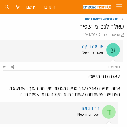
התחבר
הירשם
גינקולוגיה- רפואת נשים
שאלה לגבי מי שפיר
פ
פ
עריסה ריקה
19/1/03
ו
ו
ת
ר
עריסה ריקה
ע
ח
ס
New member
ה
ם
נ
ב
ו
ת
#1
19/1/03
ש
א
א
ר
שאלה לגבי מי שפיר
י
ך
אחותי מגיעה לארץ לערוך סריקת מערכות מוקדמת בערך בשבוע 16.
האם יש באפשרותה לעשות באותה תקופה גם מי שפיר? תודה
דר ר גמזו
ד
New member