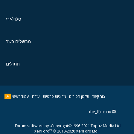
סלולארי
מבשלים כשר
חתולים
צור קשר
תקנון הפורום
מדיניות פרטיות
עזרה
עמוד ראשי
עברית (he_IL)
Forum software by
Copyright©1996-2021,Tapuz Media Ltd.
®
XenForo
© 2010-2020 XenForo Ltd.