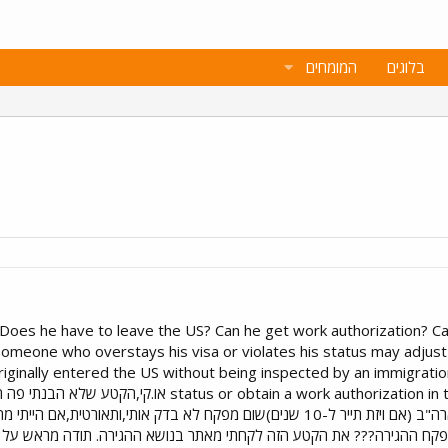
בלוגים
המומחים
ile? Does he have to leave the US? Can he get work authorization?
 someone who overstays his visa or violates his status may adjust 
inally entered the US without being inspected by an immigration o
ork authorization in the US, with a few exceptions
אומרת?כשהייתי בפעם הקודמת בארה"ב (אם ויזת תייר ל-10 שנים)שום מפקח לא בד
קח ההגירה??? את הקטע הזה לקחתי מאתר בנושא ההגירה. תודה מראש על 