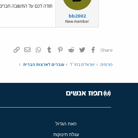
תודה לכם על התשובה חברים י
bb2002
New member
פייסבוק
Twitter
Reddit
Pinterest
Tumblr
WhatsApp
דואר אלקטרונ
הוסף קי
Share:
פורומים
ישראלים בחו``ל
עוברים לארצות הברית
האח הגדול
עגלת תינוקות