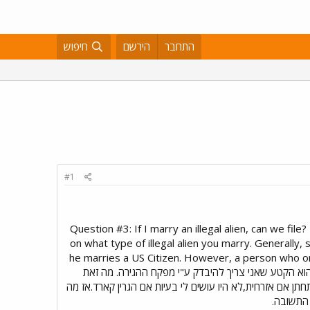
התחבר
הירשם
חיפוש
#1
Question #3: If I marry an illegal alien, can we f
on what type of illegal alien you marry. Generally,
he marries a US Citizen. However, a person who orig
status or obtain a w או.קי,הקטע שלא הבנתי פה הוא הקטע שאני צריך להיבדק ע"י מפקח ההגירה. מה זאת
ק אותי,ותאורטית,אם הייתי מתחתן אם אזרחית,לא היו עושים לי בעיות אם הגרין קארד.אז מה
התשובה.