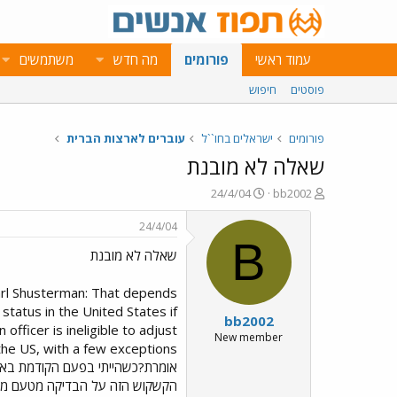
עמוד ראשי
פורומים
מה חדש
משתמשים
פוסטים
חיפוש
פורומים
ישראלים בחו``ל
עוברים לארצות הברית
שאלה לא מובנת
פ
פ
24/4/04
bb2002
ו
ו
ת
ר
24/4/04
ח
ס
B
שאלה לא מובנת
ה
ם
נ
ב
ו
ת
 Carl Shusterman: That depends
ש
א
status in the United States if
bb2002
א
ר
fficer is ineligible to adjust
י
New member
ך
הקשקוש הזה על הבדיקה מטעם מפ