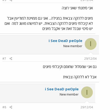
אני סימנתי שאני רוצה
מיונים ללהקה צבאית במנילה... ואני גם ממויינת למודיעין אבל
לא קיבלתי מיונים ללהקה הצבאית.. יש למישהו מושג למה
ואם
יש סיכוי שבכל זאת אני אקבל מיונים
i See DeaD peOple
I
New member
#7
29/12/04
גם אני שמסלול שחוסם וקיבלתי מיונים
אבל לא ללהקה צבאית
i See DeaD peOple
I
New member
#8
29/12/04