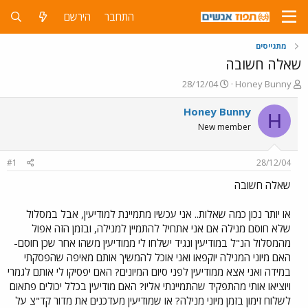
התחבר
הירשם
מתגייסים
שאלה חשובה
פ
פ
28/12/04
Honey Bunny
ו
ו
ת
ר
Honey Bunny
H
ח
ס
New member
ה
ם
נ
ב
ו
ת
#1
28/12/04
ש
א
א
ר
שאלה חשובה
י
ך
או יותר נכון כמה שאלות.. אני עכשיו מתמיינת למודיעין, אבל במסלול
שלא חוסם מנילה אם אני אתחיל להתמיין למנילה, ובזמן הזה אפול
מהמסלול הנ"ל במודיעין ונגיד ישלחו לי ממודיעין משהו אחר שכן חוסם-
האם מיוני המנילה יוקפאו ואני אוכל להמשיך אותם מאיפה שהפסקתי
במידה ואני אצא ממודיעין לפני סיום המיונים? האם יפסיקו לי אותם לגמרי
ויוציאו אותי מהתפקיד שהתמיינתי אליו? האם מודיעין בכלל יכולים פתאום
לשלוח זימון בזמן מיוני מנילה? או שמודיעין מעדכנים את מדור קד"צ על