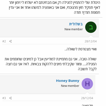
היכולת שלי להתמיין למנילה רק אם מבחינתם לא ישלחו לי זימון יותר
לאף תפקיד חוץ מהנוכחי, ואם אני באופציה למשהו אחר אז אני עדין
חסומת חמ"ן? תודה
בשלולית
ב
New member
#2
28/12/04
וואיי מצטרפת לשאלה...
שאלה טובה.. אני גם מתמיינת למודיעין אבל כן למיונים שחוסמים את
המנילה..... ומוזר שקיבלתי מיונים ללהקות צבאיות.. לא? אני גם רוצה
לקבל תשובה
Honey Bunny
H
New member
#3
28/12/04
מקפיצה....