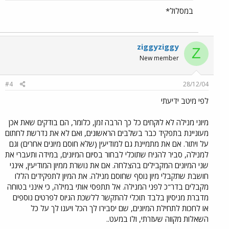
במסלול*
ziggyziggy
Z
New member
#4
28/12/04
לפי מיטב ידיעתי
מיוני מנילה לא לוקחים כל כך הרבה זמן, כלומר, הם בודקים שאת אכן
מעוניינת בתפקיד כבר בשלבים הראשונים, ואם לא את נדרשת לחתום
על ויתור. אם את מתמיינת גם למודיעין (שלא חוסם מיונים אחרים) וגם
למנילה, סביר להניח שתוכלי לבחור בסיום המיונים, במידה ותעברי את
שני המיונים המקבילים בהצלחה. אם את נושרת ממיון המודיעין, אינני
חושבת שתקבלי מיון נוסף שחוסם מנילה. את המיון לתפקידים הללו
מקבלים בדר"כ לפני המנילה. אל תתפסי אותי במילה, כי אינני בטוחה
מדברת מניסיון בלבד תוכלי להתקשר ללשכת הגיוס לפרטים נוספים
או לחכות לתחילת המיונים, שם יסבירו לך הכל ויענו לך על כל
השאלות מקווה שעזרתי, ולו במעט..