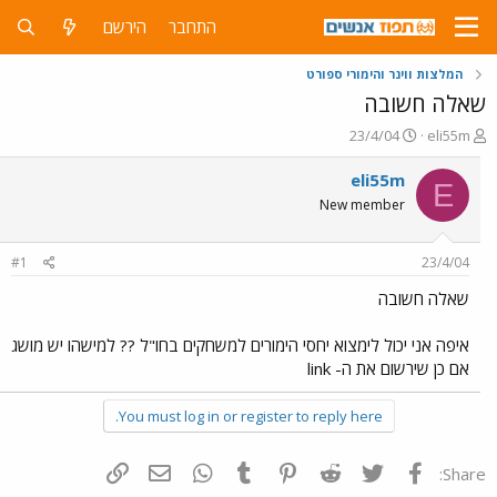
התחבר
הירשם
המלצות ווינר והימורי ספורט
שאלה חשובה
פ
פ
23/4/04
eli55m
ו
ו
ת
ר
eli55m
E
ח
ס
New member
ה
ם
נ
ב
ו
ת
#1
23/4/04
ש
א
א
ר
שאלה חשובה
י
ך
איפה אני יכול לימצוא יחסי הימורים למשחקים בחו"ל ?? למישהו יש מושג
אם כן שירשום את ה- link
You must log in or register to reply here.
פייסבוק
Twitter
Reddit
Pinterest
Tumblr
WhatsApp
דואר אלקטרוני
הוסף קישור
Share: