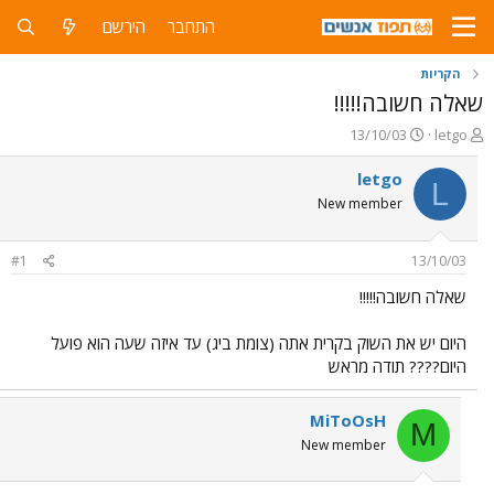
התחבר
הירשם
הקריות
שאלה חשובה!!!!!
פ
פ
13/10/03
letgo
ו
ו
ת
ר
letgo
L
ח
ס
New member
ה
ם
נ
ב
ו
ת
#1
13/10/03
ש
א
א
ר
שאלה חשובה!!!!!
י
ך
היום יש את השוק בקרית אתה (צומת ביג) עד איזה שעה הוא פועל
היום???? תודה מראש
MiToOsH
M
New member