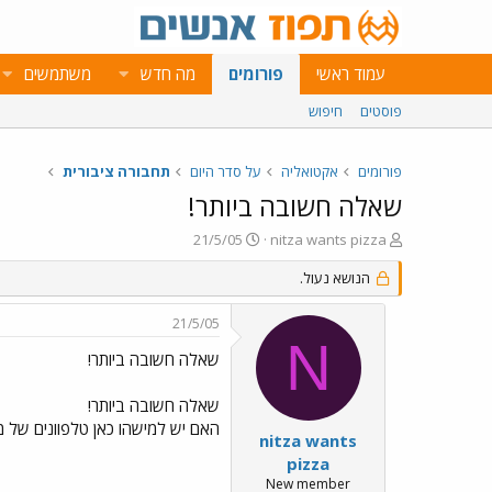
עמוד ראשי
פורומים
מה חדש
משתמשים
פוסטים
חיפוש
פורומים
אקטואליה
על סדר היום
תחבורה ציבורית
שאלה חשובה ביותר!
פ
פ
21/5/05
nitza wants pizza
ו
ו
ת
הנושא נעול.
ר
ח
ס
ה
ם
21/5/05
נ
ב
N
ו
ת
שאלה חשובה ביותר!
ש
א
א
ר
שאלה חשובה ביותר!
י
האם יש למישהו כאן טלפוונים של מ
ך
nitza wants
pizza
New member