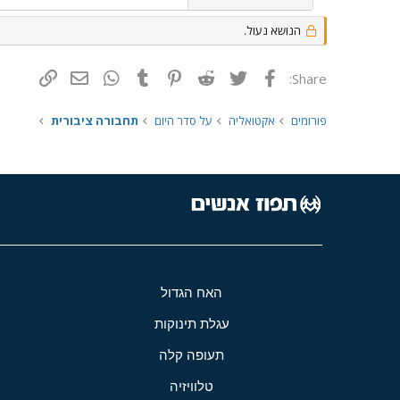
הנושא נעול.
פייסבוק
Twitter
Reddit
Pinterest
Tumblr
WhatsApp
דואר אלקטרונ
הוסף קי
Share:
פורומים
אקטואליה
על סדר היום
תחבורה ציבורית
האח הגדול
עגלת תינוקות
תעופה קלה
טלוויזיה