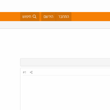
התחבר
הירשם
חיפוש
#1