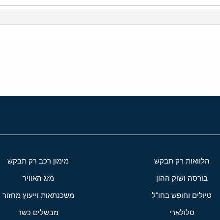
י
שור
הלוואות רק תבקש
מימון רכב רק תבקש
בורסה ושוק ההון
מזג האוויר
טיולים וחופש בחו"ל
משכנתאות וייעוץ מחזור
סלולארי
מבשלים כשר